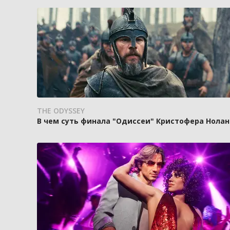
THE ODYSSEY
В чем суть финала "Одиссеи" Кристофера Нолан