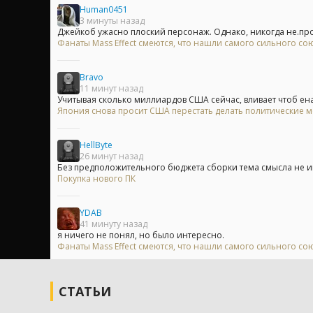
Human0451
3 минуты назад
Джейкоб ужасно плоский персонаж. Однако, никогда не.проб
Фанаты Mass Effect смеются, что нашли самого сильного сою
Bravo
11 минут назад
Учитывая сколько миллиардов США сейчас, вливает чтоб ена 
Япония снова просит США перестать делать политические 
HellByte
26 минут назад
Без предположительного бюджета сборки тема смысла не имее
Покупка нового ПК
YDAB
41 минуту назад
я ничего не понял, но было интересно.
Фанаты Mass Effect смеются, что нашли самого сильного сою
СТАТЬИ