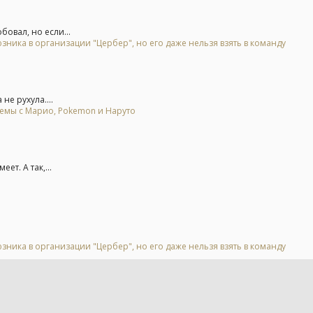
овал, но если...
зника в организации "Цербер", но его даже нельзя взять в команду
не рухула....
мемы с Марио, Pokemon и Наруто
т. А так,...
зника в организации "Цербер", но его даже нельзя взять в команду