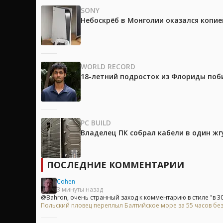
SONY
Небоскрёб в Монголии оказался копией
WORLD RECORD
18-летний подросток из Флориды поб
PC BUILD
Владелец ПК собрал кабели в один жг
ПОСЛЕДНИЕ КОММЕНТАРИИ
Cohen
3 минуты назад
@Bahron, очень странный заход к комментарию в стиле "в 30.
Польский пловец переплыл Балтийское море за 55 часов без