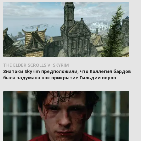
THE ELDER SCROLLS V: SKYRIM
Знатоки Skyrim предположили, что Коллегия бардов
была задумана как прикрытие Гильдии воров