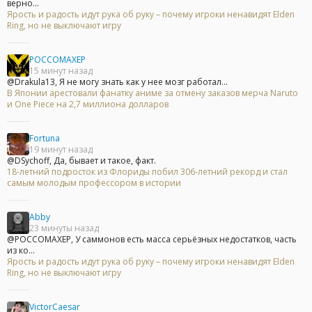
верно...
Ярость и радость идут рука об руку – почему игроки ненавидят Elden
Ring, но не выключают игру
POCCOMAXEP
15 минут назад
@Drakula13, Я не могу знать как у нее мозг работал...
В Японии арестовали фанатку аниме за отмену заказов мерча Naruto
и One Piece на 2,7 миллиона долларов
Fortuna
19 минут назад
@DSychoff, Да, бывает и такое, факт.
18-летний подросток из Флориды побил 306-летний рекорд и стал
самым молодым профессором в истории
Abby
23 минуты назад
@POCCOMAXEP, У саммонов есть масса серьёзных недостатков, часть
из ко...
Ярость и радость идут рука об руку – почему игроки ненавидят Elden
Ring, но не выключают игру
VictorCaesar