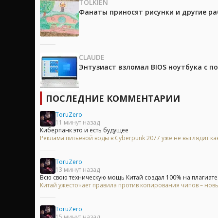
TOLKIEN
Фанаты приносят рисунки и другие р
CLAUDE
Энтузиаст взломал BIOS ноутбука с п
ПОСЛЕДНИЕ КОММЕНТАРИИ
ToruZero
11 минут назад
Киберпанк это и есть будущее
Реклама питьевой воды в Cyberpunk 2077 уже не выглядит ка
ToruZero
13 минут назад
Всю свою техническую мощь Китай создал 100% на плагиате. 
Китай ужесточает правила против копирования чипов – нов
ToruZero
15 минут назад