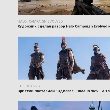
HALO: CAMPAIGN EVOLVED
Художник сделал разбор Halo Campaign Evolved 
THE ODYSSEY
Зрители поставили "Одиссее" Нолана 96% – а та