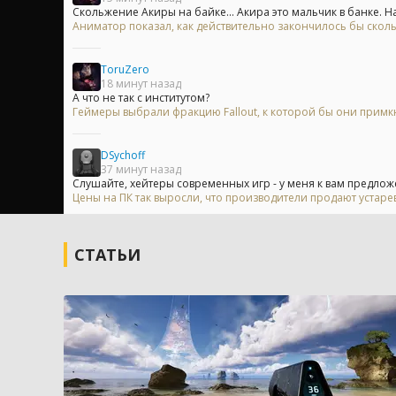
Скольжение Акиры на байке... Акира это мальчик в банке. На.
Аниматор показал, как действительно закончилось бы скол
ToruZero
18 минут назад
А что не так с институтом?
Геймеры выбрали фракцию Fallout, к которой бы они примк
DSychoff
37 минут назад
Слушайте, хейтеры современных игр - у меня к вам предложе
Цены на ПК так выросли, что производители продают устар
СТАТЬИ