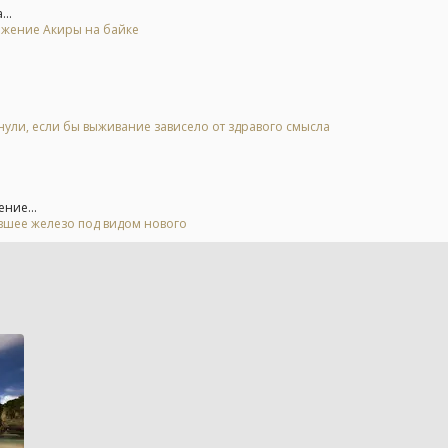
..
ьжение Акиры на байке
нули, если бы выживание зависело от здравого смысла
ние...
евшее железо под видом нового