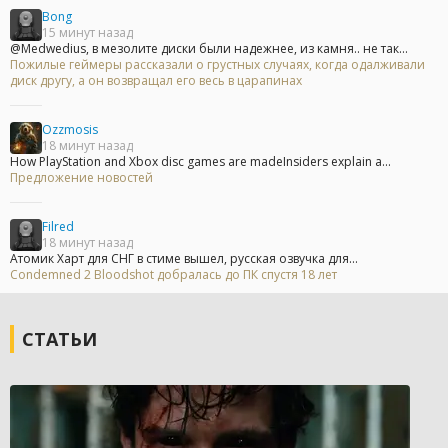
Bong
15 минут назад
@Medwedius, в мезолите диски были надежнее, из камня.. не так...
Пожилые геймеры рассказали о грустных случаях, когда одалживали
диск другу, а он возвращал его весь в царапинах
Ozzmosis
18 минут назад
How PlayStation and Xbox disc games are madeInsiders explain a...
Предложение новостей
Filred
18 минут назад
Атомик Харт для СНГ в стиме вышел, русская озвучка для...
Condemned 2 Bloodshot добралась до ПК спустя 18 лет
СТАТЬИ