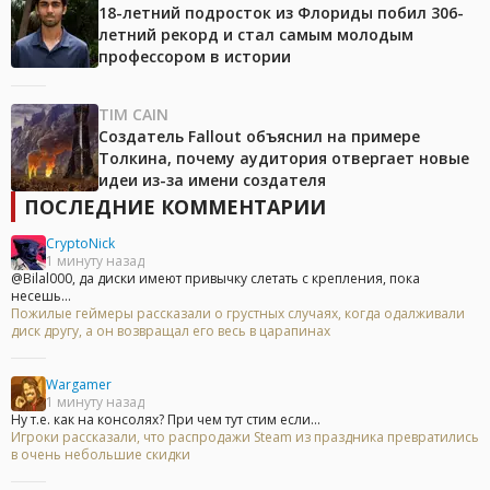
18-летний подросток из Флориды побил 306-
летний рекорд и стал самым молодым
профессором в истории
TIM CAIN
Создатель Fallout объяснил на примере
Толкина, почему аудитория отвергает новые
идеи из-за имени создателя
ПОСЛЕДНИЕ КОММЕНТАРИИ
CryptoNick
1 минуту назад
@Bilal000, да диски имеют привычку слетать с крепления, пока
несешь...
Пожилые геймеры рассказали о грустных случаях, когда одалживали
диск другу, а он возвращал его весь в царапинах
Wargamer
1 минуту назад
Ну т.е. как на консолях? При чем тут стим если...
Игроки рассказали, что распродажи Steam из праздника превратились
в очень небольшие скидки