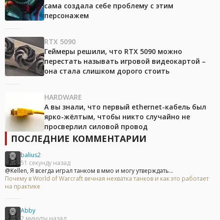
сама создала себе проблему с этим
персонажем
RTX 5090
Геймеры решили, что RTX 5090 можно
перестать называть игровой видеокартой –
она стала слишком дорого стоить
HARDWARE
А вы знали, что первый ethernet-кабель был
ярко-жёлтым, чтобы никто случайно не
просверлил силовой провод
ПОСЛЕДНИЕ КОММЕНТАРИИ
balius2
51 секунду назад
@Kellen, Я всегда играл танком в ммо и могу утверждать...
Почему в World of Warcraft вечная нехватка танков и как это работает
на практике
Abby
2 минуты назад