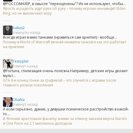
@POCCOMAXEP, в смысле "переоценены"? Их не используют, чтобы...
Ярость и радость идут рука об руку – почему игроки ненавидят Elden
Ring, но не выключают игру
balius2
4 минуты назад
Всегда играл в ммо танками (нравиться сам архетип) - вообще...
Почему в World of Warcraft вечная нехватка танков и как это работает
на практике
Textoplet
6 минут назад
@Fortuna, стилизация очень полезна.Например, детские игры делают
мульт...
GTA 6 и конец гонки за графикой – что случится с играми после
главного релиза поколения
ObaNa
9 минут назад
А если серьезно, думаю, у девушки психическое расстройство в какой-
то....
В Японии арестовали фанатку аниме за отмену заказов мерча Naruto
и One Piece на 2,7 миллиона долларов