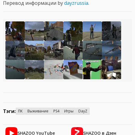
Перевод информации by
dayzrussia
.
Тэги:
ПК
Выживание
PS4
Игры
DayZ
SHAZOO YouTube
SHAZOO в Дзен