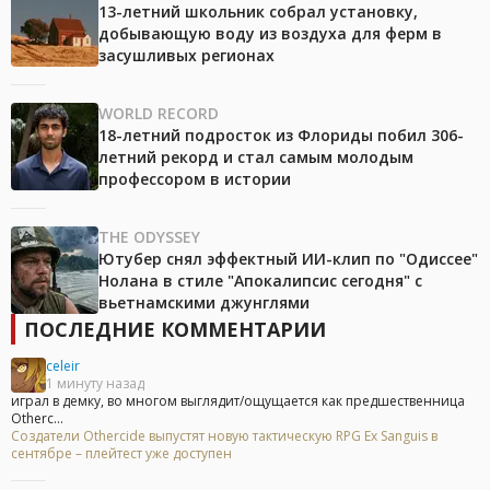
13-летний школьник собрал установку,
добывающую воду из воздуха для ферм в
засушливых регионах
WORLD RECORD
18-летний подросток из Флориды побил 306-
летний рекорд и стал самым молодым
профессором в истории
THE ODYSSEY
Ютубер снял эффектный ИИ-клип по "Одиссее"
Нолана в стиле "Апокалипсис сегодня" с
вьетнамскими джунглями
ПОСЛЕДНИЕ КОММЕНТАРИИ
celeir
1 минуту назад
играл в демку, во многом выглядит/ощущается как предшественница
Otherc...
Создатели Othercide выпустят новую тактическую RPG Ex Sanguis в
сентябре – плейтест уже доступен