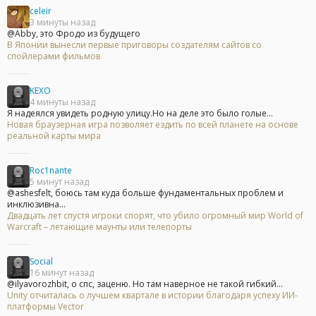
celeir
3 минуты назад
@Abby, это Фродо из будущего
В Японии вынесли первые приговоры создателям сайтов со
спойлерами фильмов
KEXO
4 минуты назад
Я надеялся увидеть родную улицу.Но на деле это было голые...
Новая браузерная игра позволяет ездить по всей планете на основе
реальной карты мира
Roc1nante
5 минут назад
@ashesfelt, боюсь там куда больше фундаментальных проблем и
инклюзивна...
Двадцать лет спустя игроки спорят, что убило огромный мир World of
Warcraft – летающие маунты или телепорты
Social
16 минут назад
@ilyavorozhbit, о спс, заценю. Но там наверное не такой гибкий...
Unity отчиталась о лучшем квартале в истории благодаря успеху ИИ-
платформы Vector