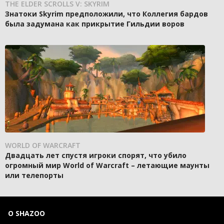
THE ELDER SCROLLS V: SKYRIM
Знатоки Skyrim предположили, что Коллегия бардов
была задумана как прикрытие Гильдии воров
WORLD OF WARCRAFT
Двадцать лет спустя игроки спорят, что убило
огромный мир World of Warcraft – летающие маунты
или телепорты
О SHAZOO