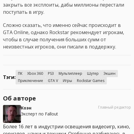
закрыть все эксплоиты, дабы миллионы перестали
поступать в игру.
Сложно сказать, что именно сейчас происходит в
GTA Online, однако Rockstar рекомендует игрокам,
чтобы в случае получения больших сумм от
неизвестных игроков, они писали в поддержку.
ПК
Xbox 360
PS3
Мультиплеер
Шутер
Экшен
Тэги:
Приключение
GTA V
Игры
Rockstar Games
Об авторе
Главный редактор
Коэн
Эксперт по Fallout
Более 16 лет в индустрии освещения видеоигр, кино,
сериалов, науки и техники. Особенно разбираюсь в