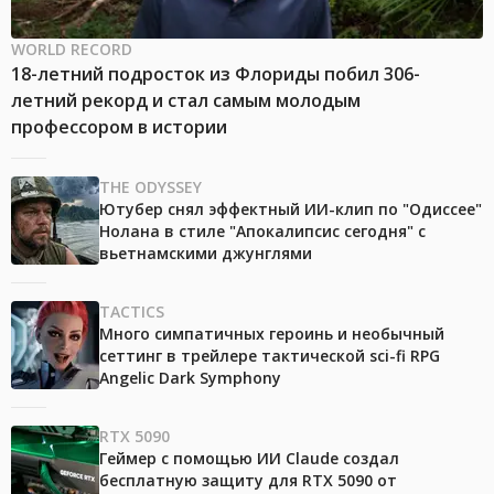
WORLD RECORD
18-летний подросток из Флориды побил 306-
летний рекорд и стал самым молодым
профессором в истории
THE ODYSSEY
Ютубер снял эффектный ИИ-клип по "Одиссее"
Нолана в стиле "Апокалипсис сегодня" с
вьетнамскими джунглями
TACTICS
Много симпатичных героинь и необычный
сеттинг в трейлере тактической sci-fi RPG
Angelic Dark Symphony
RTX 5090
Геймер с помощью ИИ Claude создал
бесплатную защиту для RTX 5090 от