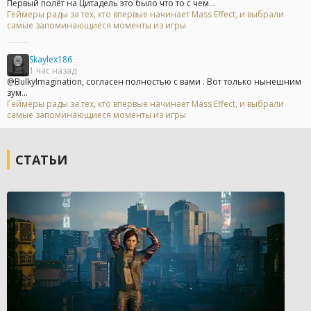
Первый полёт на Цитадель это было что то с чем...
Геймеры рады за тех, кто впервые начинает Mass Effect, и выбрали
самые запоминающиеся моменты из игры
Skaylex186
1 час назад
@BulkyImagination, согласен полностью с вами . Вот только нынешним
зум...
Геймеры рады за тех, кто впервые начинает Mass Effect, и выбрали
самые запоминающиеся моменты из игры
СТАТЬИ