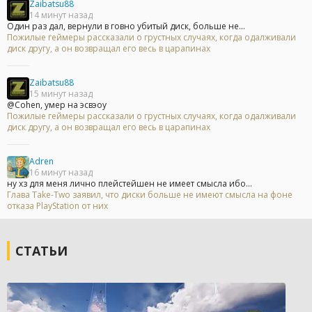
Zaibatsu88
14 минут назад
Один раз дал, вернули в говно убитый диск, больше не...
Пожилые геймеры рассказали о грустных случаях, когда одалживали
диск другу, а он возвращал его весь в царапинах
Zaibatsu88
15 минут назад
@Cohen, умер на эсвэоу
Пожилые геймеры рассказали о грустных случаях, когда одалживали
диск другу, а он возвращал его весь в царапинах
Adren
16 минут назад
ну хз для меня лично плейстейшен не имеет смысла ибо...
Глава Take-Two заявил, что диски больше не имеют смысла на фоне
отказа PlayStation от них
СТАТЬИ