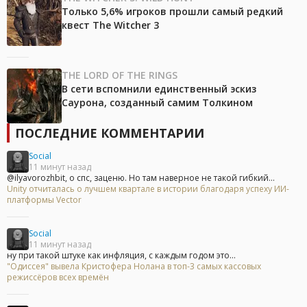
Только 5,6% игроков прошли самый редкий
квест The Witcher 3
THE LORD OF THE RINGS
В сети вспомнили единственный эскиз
Саурона, созданный самим Толкином
ПОСЛЕДНИЕ КОММЕНТАРИИ
Social
11 минут назад
@ilyavorozhbit, о спс, заценю. Но там наверное не такой гибкий...
Unity отчиталась о лучшем квартале в истории благодаря успеху ИИ-
платформы Vector
Social
11 минут назад
ну при такой штуке как инфляция, с каждым годом это...
"Одиссея" вывела Кристофера Нолана в топ-3 самых кассовых
режиссёров всех времён