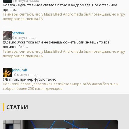
4 минуты назад
Боевка - единственное светлое пятно в андромеде. Все остальное
просто....
Геймеры считают, что у Mass Effect Andromeda был потенциал, но игру
похоронила спешка EA
Scotina
9 минут назад
@ZeEnd,Хуже тока если не знаешь сюжета.Если знаешь то всё
логично.Всё....
Геймеры считают, что у Mass Effect Andromeda был потенциал, но игру
похоронила спешка EA
JohnCraft
10 минут назад
@Bahron, пример фуфло так-то
Польский пловец переплыл Балтийское море за 55 часов без сна и
собрал более 250 тысяч долларов
СТАТЬИ