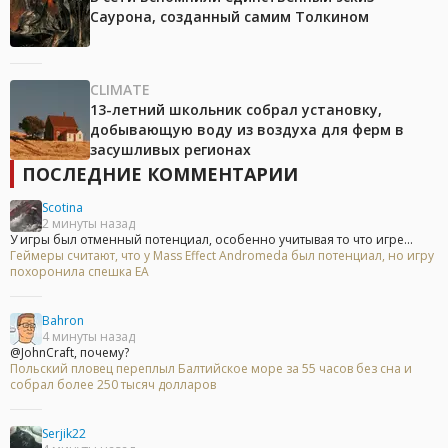
Саурона, созданный самим Толкином
CLIMATE
13-летний школьник собрал установку,
добывающую воду из воздуха для ферм в
засушливых регионах
ПОСЛЕДНИЕ КОММЕНТАРИИ
Scotina
2 минуты назад
У игры был отменный потенциал, особенно учитывая то что игре...
Геймеры считают, что у Mass Effect Andromeda был потенциал, но игру
похоронила спешка EA
Bahron
4 минуты назад
@JohnCraft, почему?
Польский пловец переплыл Балтийское море за 55 часов без сна и
собрал более 250 тысяч долларов
Serjik22