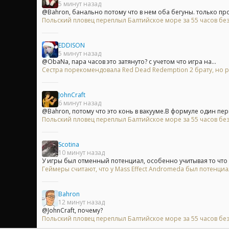
5 минут назад
@Bahron, банально потому что в нем оба бегуны. только про.
Польский пловец переплыл Балтийское море за 55 часов без
EDDISON
5 минут назад
@ObaNa, пара часов это затянуто? с учетом что игра на...
Сестра порекомендовала Red Dead Redemption 2 брату, но р
JohnCraft
6 минут назад
@Bahron, потому что это конь в вакууме.В формуле один перв
Польский пловец переплыл Балтийское море за 55 часов без
Scotina
10 минут назад
У игры был отменный потенциал, особенно учитывая то что и
Геймеры считают, что у Mass Effect Andromeda был потенци
Bahron
12 минут назад
@JohnCraft, почему?
Польский пловец переплыл Балтийское море за 55 часов без