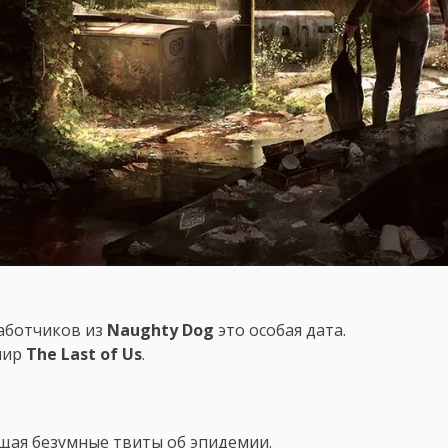
работчиков из
Naughty Dog
это особая дата.
мир
The Last of Us
.
щая безумные твиты об эпидемии.