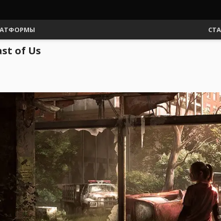
АТФОРМЫ
СТ
st of Us