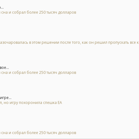
..
 сна и собрал более 250 тысяч долларов
азочаровалась в этом решении после того, как он решил пропускать все 
ое...
 сна и собрал более 250 тысяч долларов
гре...
ал, но игру похоронила спешка EA
 сна и собрал более 250 тысяч долларов