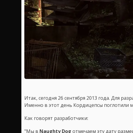
Итак, сегодня 26 сентября 2013 года. Для раз
Именно в этот день Кордицепсы поглотили 
Как говорят разработчики:
"Мы в
Naughty Dog
отмечаем эту дату разме