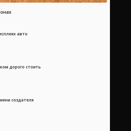
ионах
исплеях авто
шком дорого стоить
имени создателя