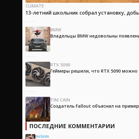
CLIMATE
13-летний школьник собрал установку, доб
BMW
Владельцы BMW недовольны появление
RTX 5090
Геймеры решили, что RTX 5090 можно 
TIM CAIN
Создатель Fallout объяснил на приме
ПОСЛЕДНИЕ КОММЕНТАРИИ
mrGrim