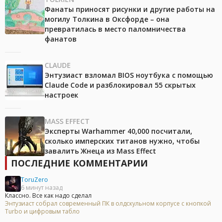
Фанаты приносят рисунки и другие работы на
могилу Толкина в Оксфорде – она
превратилась в место паломничества
фанатов
CLAUDE
Энтузиаст взломал BIOS ноутбука с помощью
Claude Code и разблокировал 55 скрытых
настроек
MASS EFFECT
Эксперты Warhammer 40,000 посчитали,
сколько имперских титанов нужно, чтобы
завалить Жнеца из Mass Effect
ПОСЛЕДНИЕ КОММЕНТАРИИ
ToruZero
6 минут назад
Классно. Все как надо сделал
Энтузиаст собрал современный ПК в олдскульном корпусе с кнопкой
Turbo и цифровым табло