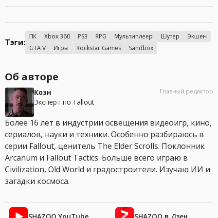
ПК
Xbox 360
PS3
RPG
Мультиплеер
Шутер
Экшен
Тэги:
GTA V
Игры
Rockstar Games
Sandbox
Об авторе
Главный редактор
Коэн
Эксперт по Fallout
Более 16 лет в индустрии освещения видеоигр, кино,
сериалов, науки и техники. Особенно разбираюсь в
серии Fallout, ценитель The Elder Scrolls. Поклонник
Arcanum и Fallout Tactics. Больше всего играю в
Civilization, Old World и градостроители. Изучаю ИИ и
загадки космоса.
SHAZOO YouTube
SHAZOO в Дзен