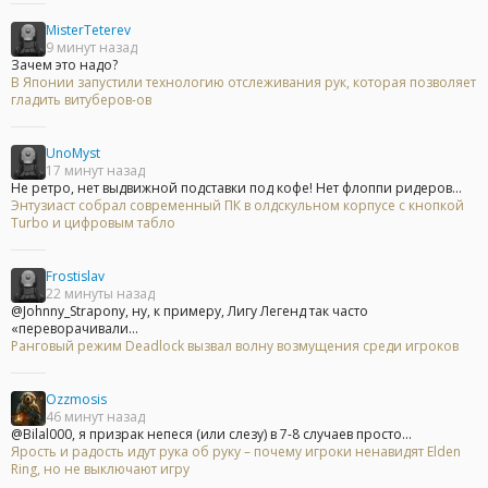
MisterTeterev
9 минут назад
Зачем это надо?
В Японии запустили технологию отслеживания рук, которая позволяет
гладить витуберов-ов
UnoMyst
17 минут назад
Не ретро, нет выдвижной подставки под кофе! Нет флоппи ридеров...
Энтузиаст собрал современный ПК в олдскульном корпусе с кнопкой
Turbo и цифровым табло
Frostislav
22 минуты назад
@Johnny_Strapony, ну, к примеру, Лигу Легенд так часто
«переворачивали...
Ранговый режим Deadlock вызвал волну возмущения среди игроков
Ozzmosis
46 минут назад
@Bilal000, я призрак непеся (или слезу) в 7-8 случаев просто...
Ярость и радость идут рука об руку – почему игроки ненавидят Elden
Ring, но не выключают игру