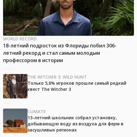
WORLD RECORD
18-летний подросток из Флориды побил 306-
летний рекорд и стал самым молодым
профессором в истории
THE WITCHER 3: WILD HUNT
Только 5,6% игроков прошли самый редкий
квест The Witcher 3
CLIMATE
13-летний школьник собрал установку,
добывающую воду из воздуха для ферм в
засушливых регионах