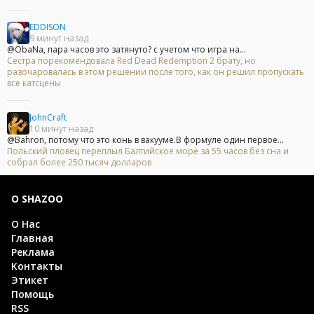
EDDISON
9 минут назад
@ObaNa, пара часов это затянуто? с учетом что игра на...
Сестра порекомендовала Red Dead Redemption 2 брату, но
разочаровалась в этом решении после того, как он решил пропускать
все катсцены
JohnCraft
10 минут назад
@Bahron, потому что это конь в вакууме.В формуле один первое...
Польский пловец переплыл Балтийское море за 55 часов без сна и
собрал более 250 тысяч долларов
О SHAZOO
О Нас
Главная
Реклама
Контакты
Этикет
Помощь
RSS