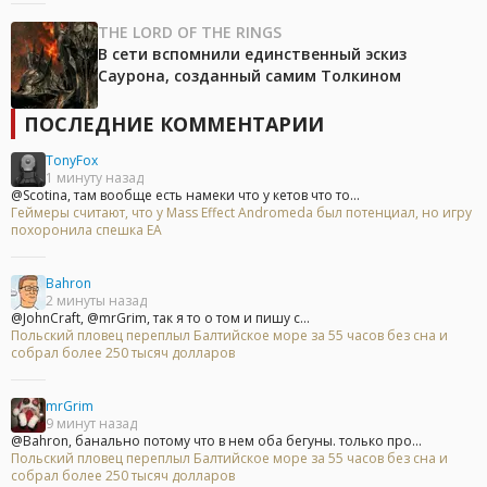
THE LORD OF THE RINGS
В сети вспомнили единственный эскиз
Саурона, созданный самим Толкином
ПОСЛЕДНИЕ КОММЕНТАРИИ
TonyFox
1 минуту назад
@Scotina, там вообще есть намеки что у кетов что то...
Геймеры считают, что у Mass Effect Andromeda был потенциал, но игру
похоронила спешка EA
Bahron
2 минуты назад
@JohnCraft, @mrGrim, так я то о том и пишу с...
Польский пловец переплыл Балтийское море за 55 часов без сна и
собрал более 250 тысяч долларов
mrGrim
9 минут назад
@Bahron, банально потому что в нем оба бегуны. только про...
Польский пловец переплыл Балтийское море за 55 часов без сна и
собрал более 250 тысяч долларов