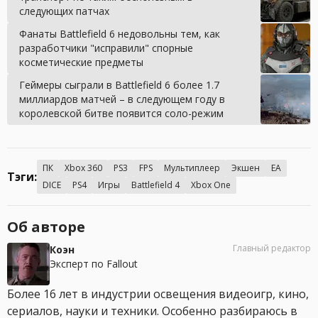
следующих патчах
Фанаты Battlefield 6 недовольны тем, как
разработчики "исправили" спорные
косметические предметы
Геймеры сыграли в Battlefield 6 более 1.7
миллиардов матчей – в следующем году в
королевской битве появится соло-режим
ПК
Xbox 360
PS3
FPS
Мультиплеер
Экшен
EA
Тэги:
DICE
PS4
Игры
Battlefield 4
Xbox One
Об авторе
Главный редактор
Коэн
Эксперт по Fallout
Более 16 лет в индустрии освещения видеоигр, кино,
сериалов, науки и техники. Особенно разбираюсь в