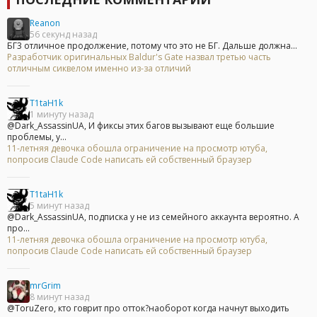
Reanon
56 секунд назад
БГ3 отличное продолжение, потому что это не БГ. Дальше должна...
Разработчик оригинальных Baldur's Gate назвал третью часть
отличным сиквелом именно из-за отличий
T1taH1k
1 минуту назад
@Dark_AssassinUA, И фиксы этих багов вызывают еще большие
проблемы, у...
11-летняя девочка обошла ограничение на просмотр ютуба,
попросив Claude Code написать ей собственный браузер
T1taH1k
5 минут назад
@Dark_AssassinUA, подписка у не из семейного аккаунта вероятно. А
про...
11-летняя девочка обошла ограничение на просмотр ютуба,
попросив Claude Code написать ей собственный браузер
mrGrim
8 минут назад
@ToruZero, кто говрит про отток?наоборот когда начнут выходить