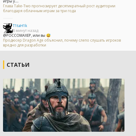
игры у....
Глава Take-Two прогнозирует десятикратный рост аудитории
благодаря облачным играм за три года
T1taH1k
8 минут назад
@POCCOMAXEP, или вы 😅
Продюсер Dragon Age объяснил, почему слепо слушать игроков
вредно для разработки
СТАТЬИ