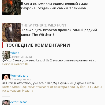
В сети вспомнили единственный эскиз
Саурона, созданный самим Толкином
THE WITCHER 3: WILD HUNT
Только 5,6% игроков прошли самый редкий
квест The Witcher 3
ПОСЛЕДНИЕ КОММЕНТАРИИ
Mdaos
2 минуты назад
@VictorCaesar, конечно Last of Us 2 ужасно оптимизирована, её с...
Покупка нового ПК
MonitorLizard
11 минут назад
@BurningCottonWool, уже есть 1млрд$)) а фильм еще даже в Китае...
Композитор "Одиссеи" отказался от оркестра в пользу бронзы и лиры
из-за условия Нолана
VictorCaesar