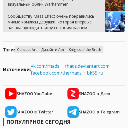
визуальный облик Warhammer
Сообществу Mass Effect очень понравились
милые комиксы девушки, которая впервые
начала проходить игру со своим парнем
Тэги:
Concept Art
Дизайн и Арт
Knights of the Brush
vk.com/rhads
rhads.deviantart.com
Источники:
facebook.com/therhads
bk55.ru
SHAZOO YouTube
SHAZOO в Дзен
SHAZOO в Twitter
SHAZOO в Telegram
ПОПУЛЯРНОЕ СЕГОДНЯ