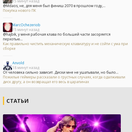
15 минут назад
@Mdaos, не, для меня был финиш 2070 в прошлом году,...
Покупка нового ПК
MarcOchezeriob
15 минут назад
@hajbik, у меня рабочая клава по большей части засоряется
перхотью...
Как правильно чистить механическую клавиатуру и не сойти с ума при
сборке
Anvold
18 минут назад
От человека сильно зависит. Диски мне не ушатывали, но было...
Пожилые геймеры рассказали о грустных случаях, когда одалживали
диск другу, а он возвращал его весь в царапинах
СТАТЬИ