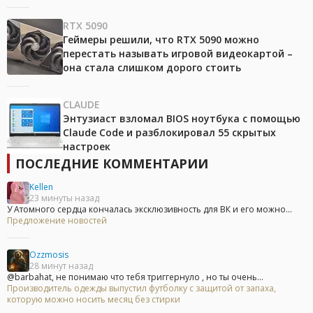
RTX 5090
Геймеры решили, что RTX 5090 можно
перестать называть игровой видеокартой –
она стала слишком дорого стоить
CLAUDE
Энтузиаст взломал BIOS ноутбука с помощью
Claude Code и разблокировал 55 скрытых
настроек
ПОСЛЕДНИЕ КОММЕНТАРИИ
Kellen
23 минуты назад
У Атомного сердца кончалась эксклюзивность для ВК и его можно...
Предложение новостей
Ozzmosis
28 минут назад
@barbahat, не понимаю что тебя триггернуло , но ты очень...
Производитель одежды выпустил футболку с защитой от запаха,
которую можно носить месяц без стирки