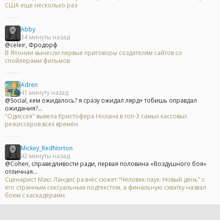
США еще несколько раз
Abby
34 минуты назад
@celeir, Фродорф
В Японии вынесли первые приговоры создателям сайтов со
спойлерами фильмов
Adren
41 минуту назад
@Social, кем ожидалось? я сразу ожидал лярд+ тобишь оправдал
ожидания?...
"Одиссея" вывела Кристофера Нолана в топ-3 самых кассовых
режиссёров всех времён
Mickey_RedNorton
42 минуты назад
@Cohen, справедливости ради, первая половина «Воздушного боя»
отличная...
Сценарист Макс Ландис разнёс сюжет "Человек-паук: Новый день" с
его странным сексуальным подтекстом, а финальную схватку назвал
боем с каскадёрами