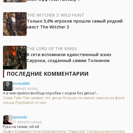
THE WITCHER 3: WILD HUNT
Только 5,6% игроков прошли самый редкий
квест The Witcher 3
THE LORD OF THE RINGS
В сети вспомнили единственный эскиз
Саурона, созданный самим Толкином
ПОСЛЕДНИЕ КОММЕНТАРИИ
VortexMW
8 минут назад
А в чем прикол вообще коробки с кодом без диска?...
Глава Take-Two заявил, что диски больше не имеют смысла на фоне
отказа PlayStation от них
vplanida
21 минуту назад
Рука на талии, ой ей
Хидео Кодзима готов пересмотреть "Одиссею" Нолана в кинотеатре