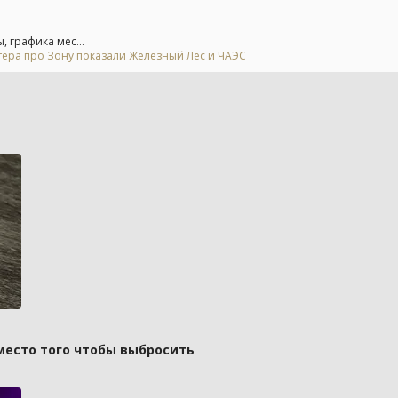
, графика мес...
тера про Зону показали Железный Лес и ЧАЭС
вместо того чтобы выбросить