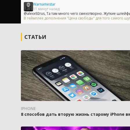
Warnamestar
11 минут назад
@alexx92rus, Та там много чего смехотворно. Жуткие шлейфы
В геймплее дополнения "Цена свободы" для того самого шу
СТАТЬИ
IPHONE
8 способов дать вторую жизнь старому iPhone 