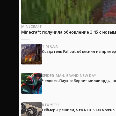
MINECRAFT
Minecraft получила обновление 3.45 с новы
TIM CAIN
Создатель Fallout объяснил на приме
SPIDER-MAN: BRAND NEW DAY
Человек-Паук собирает миллиарды, но
RTX 5090
Геймеры решили, что RTX 5090 можно 