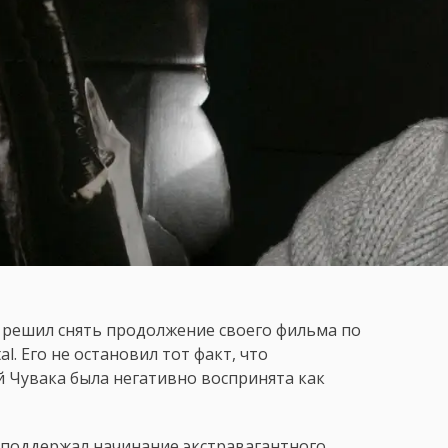
 решил снять продолжение своего фильма по
. Его не остановил тот факт, что
 Чувака была негативно воспринята как
е поддержал начинание экстравагантного