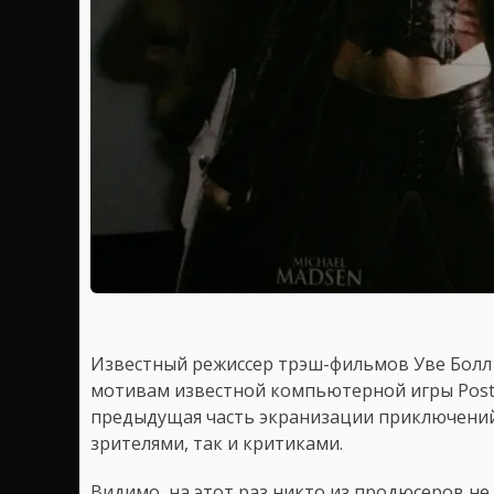
Известный режиссер трэш-фильмов Уве Болл
мотивам известной компьютерной игры Postal
предыдущая часть экранизации приключений
зрителями, так и критиками.
Видимо, на этот раз никто из продюсеров н