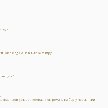
бочими
ят Elden Ring, но не выключают игру
 гонщике"
.
у сценаристов, узнав о неожиданном романе на борту Нормандии