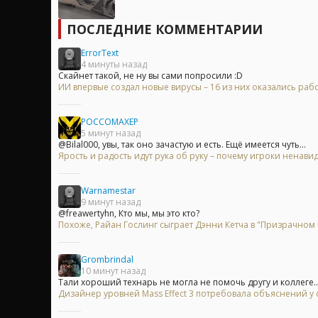
ПОСЛЕДНИЕ КОММЕНТАРИИ
ErrorText
4 минуты назад
Скайнет такой, не ну вы сами попросили :D
ИИ впервые создал новые вирусы – 16 из них оказались ра
POCCOMAXEP
5 минут назад
@Bilal000, увы, так оно зачастую и есть. Ещё имеется чуть...
Ярость и радость идут рука об руку – почему игроки ненавид
Warnamestar
9 минут назад
@freawertyhn, Кто мы, мы это кто?
Похоже, Райан Гослинг сыграет Дэнни Кетча в "Призрачном
Grombrindal
10 минут назад
Тали хороший технарь не могла не помочь другу и коллеге..
Дизайнер уровней Mass Effect 3 потребовала объяснений 