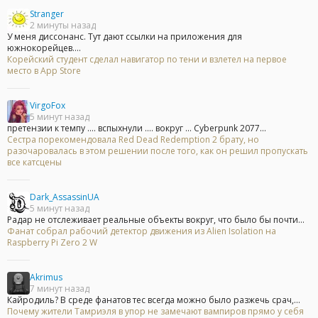
Stranger
2 минуты назад
У меня диссонанс. Тут дают ссылки на приложения для
южнокорейцев....
Корейский студент сделал навигатор по тени и взлетел на первое
место в App Store
VirgoFox
5 минут назад
претензии к темпу .... вспыхнули .... вокруг ... Cyberpunk 2077...
Сестра порекомендовала Red Dead Redemption 2 брату, но
разочаровалась в этом решении после того, как он решил пропускать
все катсцены
Dark_AssassinUA
5 минут назад
Радар не отслеживает реальные объекты вокруг, что было бы почти...
Фанат собрал рабочий детектор движения из Alien Isolation на
Raspberry Pi Zero 2 W
Akrimus
7 минут назад
Кайродиль? В среде фанатов тес всегда можно было разжечь срач,...
Почему жители Тамриэля в упор не замечают вампиров прямо у себя