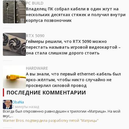
PC BUILD
Владелец ПК собрал кабели в один жгут на
нескольких десятках стяжек и получил внутри
корпуса позвоночник
RTX 5090
Геймеры решили, что RTX 5090 можно
перестать называть игровой видеокартой –
она стала слишком дорого стоить
HARDWARE
А вы знали, что первый ethernet-кабель был
ярко-жёлтым, чтобы никто случайно не
просверлил силовой провод
ПОСЛЕДНИЕ КОММЕНТАРИИ
ObaNa
2 минуты назад
Всегда был откровенно равнодушен к трилогии «Матрица». На мой
вкус,...
Warner Bros. подтвердила разработку пятой "Матрицы"