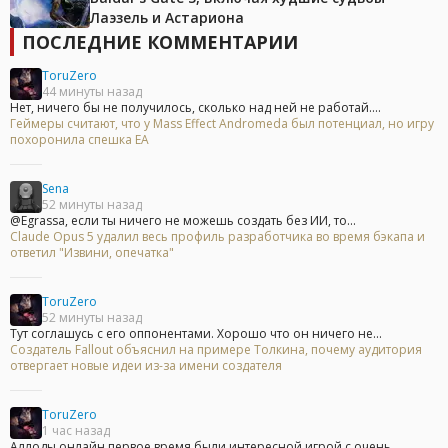
Лаэзель и Астариона
ПОСЛЕДНИЕ КОММЕНТАРИИ
ToruZero
44 минуты назад
Нет, ничего бы не получилось, сколько над ней не работай....
Геймеры считают, что у Mass Effect Andromeda был потенциал, но игру
похоронила спешка EA
Sena
52 минуты назад
@Egrassa, если ты ничего не можешь создать без ИИ, то...
Claude Opus 5 удалил весь профиль разработчика во время бэкапа и
ответил "Извини, опечатка"
ToruZero
52 минуты назад
Тут соглашусь с его оппонентами. Хорошо что он ничего не...
Создатель Fallout объяснил на примере Толкина, почему аудитория
отвергает новые идеи из-за имени создателя
ToruZero
1 час назад
Аллоды онлайн первое время были интересной игрой с очень