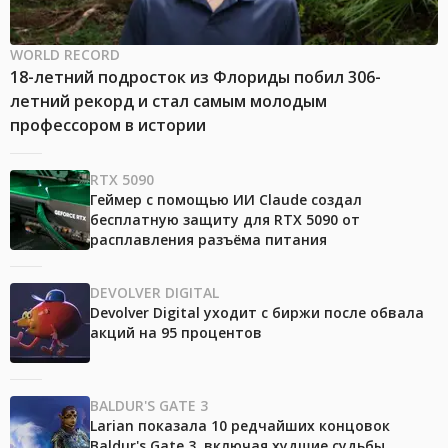
WORLD RECORD
18-летний подросток из Флориды побил 306-
летний рекорд и стал самым молодым
профессором в истории
RTX 5090
Геймер с помощью ИИ Claude создал
бесплатную защиту для RTX 5090 от
расплавления разъёма питания
DEVOLVER DIGITAL
Devolver Digital уходит с биржи после обвала
акций на 95 процентов
BALDUR'S GATE 3
Larian показала 10 редчайших концовок
Baldur's Gate 3, включая худшие судьбы