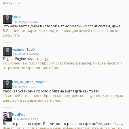
раскупать
Social
1 минуту назад
Это называется дыра в которой нет нормальных сплит систем, даже...
В Японии так жарко, что холодильники для людей начали активно
раскупать
vadimon1500
3 минуты назад
Engine. Engine never change
Поклонник Fallout 3 попросил создателей ремастера избавиться от 7
загрузочных экранов Ривет-Сити
Etot_nik_uzhe_zanyat
9 минут назад
Рабочая установка просто обязана выглядеть как то так
13-летний школьник собрал установку, добывающую воду из воздуха
для ферм в засушливых регионах
NedPod
10 минут назад
Вот это реально круто! Без читов это реально сделать?Недавно был...
Фанат сделал потрясающий анаморфный портрет Джеймса Бонд из