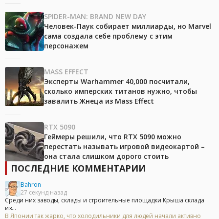
SPIDER-MAN: BRAND NEW DAY
Человек-Паук собирает миллиарды, но Marvel
сама создала себе проблему с этим
персонажем
MASS EFFECT
Эксперты Warhammer 40,000 посчитали,
сколько имперских титанов нужно, чтобы
завалить Жнеца из Mass Effect
RTX 5090
Геймеры решили, что RTX 5090 можно
перестать называть игровой видеокартой –
она стала слишком дорого стоить
ПОСЛЕДНИЕ КОММЕНТАРИИ
Bahron
27 секунд назад
Среди них заводы, склады и строительные площадки Крыша склада
из...
В Японии так жарко, что холодильники для людей начали активно