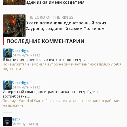
идеи из-за имени создателя
THE LORD OF THE RINGS
В сети вспомнили единственный эскиз
Саурона, созданный самим Толкином
ПОСЛЕДНИЕ КОММЕНТАРИИ
SilentNight
24 минуты назад
Я бы не стал переживать о тех, кто готов всегда...
Почему жители Тамриэля в упор не замечают вампиров прямо у себя
под носом
SilentNight
24 минуты назад
Интересный нюанс, что играя за танка, вы всегда будете
востребованы...
Почему в World of Warcraft вечная нехватка танков и как это работает
на практике
lastik
38 минут назад