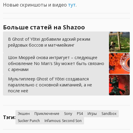
Новые скриншоты и видео
тут
.
Больше статей на Shazoo
В Ghost of Yōtei добавили адский режим
рейдовых боссов и матчмейкинг
Шон Мюррей снова интригует – следующее
обновление No Man's Sky может быть связано
с аренами
Мультиплеер Ghost of Yōtei создавался
параллельно с основной кампанией, а не
после неё
Экшен
Приключение
Sony
PS4
Игры
Sandbox
Тэги:
Sucker Punch
Infamous: Second Son