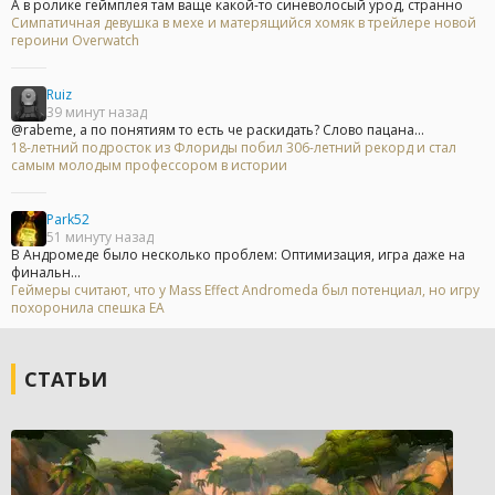
А в ролике геймплея там ваще какой-то синеволосый урод, странно
Симпатичная девушка в мехе и матерящийся хомяк в трейлере новой
героини Overwatch
Ruiz
39 минут назад
@rabeme, а по понятиям то есть че раскидать? Слово пацана...
18-летний подросток из Флориды побил 306-летний рекорд и стал
самым молодым профессором в истории
Park52
51 минуту назад
В Андромеде было несколько проблем: Оптимизация, игра даже на
финальн...
Геймеры считают, что у Mass Effect Andromeda был потенциал, но игру
похоронила спешка EA
СТАТЬИ