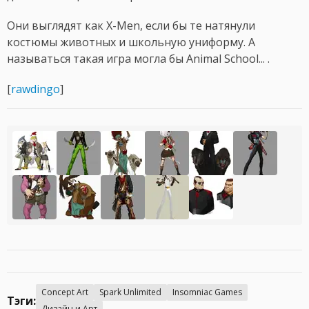
Они выглядят как X-Men, если бы те натянули
костюмы животных и школьную униформу. А
называться такая игра могла бы Animal School... .
[
rawdingo
]
Concept Art
Spark Unlimited
Insomniac Games
Тэги:
Дизайн и Арт