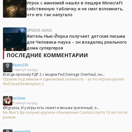
Игрок с амнезией нашёл в пещере Minecraft
собственную табличку и не смог вспомнить,
что его так напугало
SPIDER-MAN
Житель Нью-Йорка получает детские письма
для Человека-паука – он владелец реального
дома супергероя
ПОСЛЕДНИЕ КОММЕНТАРИИ
Razor235
7 минут назад
Всегда прохожу РДР 2 с модом Ped Damage Overhaul, он...
Оружие под замком и одинаковая сложность – за что игроки ругают
Red Dead Redemption 2
mrGrim
9 минут назад
@Egrassa, И у игры есть сюжет и весьма трагичный, о...
No Man's Sky получит крупное обновление Cosmos спустя 10 лет после
релиза
Lemonchik