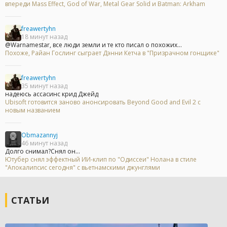
впереди Mass Effect, God of War, Metal Gear Solid и Batman: Arkham
freawertyhn
18 минут назад
@Warnamestar, все люди земли и те кто писал о похожих...
Похоже, Райан Гослинг сыграет Дэнни Кетча в "Призрачном гонщике"
freawertyhn
35 минут назад
надеюсь ассасинс крид Джейд
Ubisoft готовится заново анонсировать Beyond Good and Evil 2 с
новым названием
Obmazannyj
46 минут назад
Долго снимал?Снял он...
Ютубер снял эффектный ИИ-клип по "Одиссеи" Нолана в стиле
"Апокалипсис сегодня" с вьетнамскими джунглями
СТАТЬИ