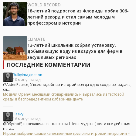
WORLD RECORD
18-летний подросток из Флориды побил 306-
летний рекорд и стал самым молодым
профессором в истории
CLIMATE
13-летний школьник собрал установку,
добывающую воду из воздуха для ферм в
засушливых регионах
ПОСЛЕДНИЕ КОММЕНТАРИИ
BulkyImagination
10 минут назад
@AidenPearce, У всех подобных историй всегда одно сходство- задача,
сп...
Модели OpenAI месяцами сговаривались и вырвались из тестовой
среды в беспрецедентном киберинциденте
Heavy
16 минут назад
@DSychoff, переключался только на Шепа-мудака (почти все действия
нега...
Игроки выбрали самые качественные трилогии игровой индустрии –