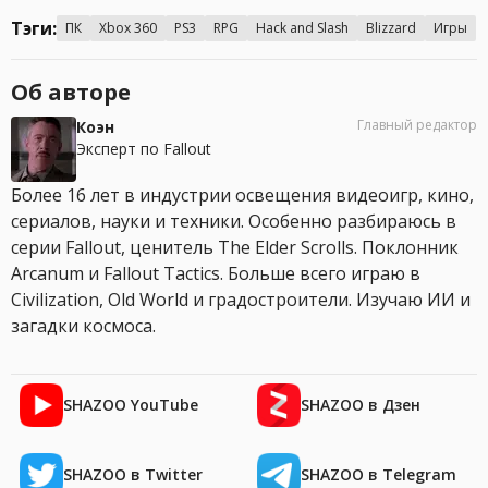
Тэги:
ПК
Xbox 360
PS3
RPG
Hack and Slash
Blizzard
Игры
Об авторе
Главный редактор
Коэн
Эксперт по Fallout
Более 16 лет в индустрии освещения видеоигр, кино,
сериалов, науки и техники. Особенно разбираюсь в
серии Fallout, ценитель The Elder Scrolls. Поклонник
Arcanum и Fallout Tactics. Больше всего играю в
Civilization, Old World и градостроители. Изучаю ИИ и
загадки космоса.
SHAZOO YouTube
SHAZOO в Дзен
SHAZOO в Twitter
SHAZOO в Telegram