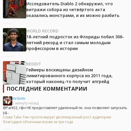
Исследователь Diablo 2 обнаружил, что
витражи собора из четвёртого акта
оказались монстрами, и их можно разбить
WORLD RECORD
18-летний подросток из Флориды побил 306-
летний рекорд и стал самым молодым
профессором в истории
REDDIT
Геймеры восхищены дизайном
лимитированного корпуса из 2011 года,
который наконец-то получит апгрейд
ПОСЛЕДНИЕ КОММЕНТАРИИ
mrGrim
1 минуту назад
@Park52, гфн НЕ предоставляет удаленный пк. она позволяет запускать
уд...
Глава Take-Two прогнозирует десятикратный рост аудитории
благодаря облачным играм за три года