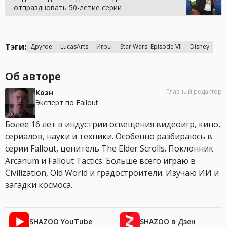
отпраздновать 50-летие серии
Тэги:
Другое
LucasArts
Игры
Star Wars: Episode VII
Disney
Об авторе
Главный редактор
Коэн
Эксперт по Fallout
Более 16 лет в индустрии освещения видеоигр, кино,
сериалов, науки и техники. Особенно разбираюсь в
серии Fallout, ценитель The Elder Scrolls. Поклонник
Arcanum и Fallout Tactics. Больше всего играю в
Civilization, Old World и градостроители. Изучаю ИИ и
загадки космоса.
SHAZOO YouTube
SHAZOO в Дзен