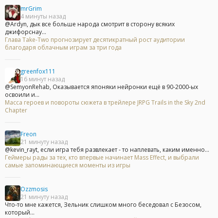
mrGrim
4 минуты назад
@Ardyn, дык все больше народа смотрит в сторону всяких
джифорснау...
Глава Take-Two прогнозирует десятикратный рост аудитории
благодаря облачным играм за три года
greenfox111
16 минут назад
@SemyonRehab, Оказывается японяки нейронки ещё в 90-2000-ых
освоили и...
Масса героев и повороты сюжета в трейлере JRPG Trails in the Sky 2nd
Chapter
Freon
21 минуту назад
@kevin_rayt, если игра тебя развлекает - то наплевать, каким именно...
Геймеры рады за тех, кто впервые начинает Mass Effect, и выбрали
самые запоминающиеся моменты из игры
Ozzmosis
21 минуту назад
Что-то мне кажется, Зельник слишком много беседовал с Безосом,
который...