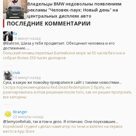
Владельцы BMW недовольны появлением
рекламы "Человек-паук: Новый день" на
центральных дисплеях авто
ПОСЛЕДНИЕ КОММЕНТАРИИ
fla
15 минут назад
@Bahron, Шиза у тебя процветает. Обесценил человека и его
достижение.....
Польский пловец переплыл Балтийское море за 55 часов без сна и
собрал более 250 тысяч долларов
civik
19 минут назад
Сука, в какую же помойку превратился сайт с такими новостями...
Сестра порекомендовала Red Dead Redemption 2 брату, но
разочаровалась в этом решении после того, как он решил пропускать
все катсцены
Stranger
23 минуты назад
@SemyonRehab, так в том и дело. Я отличаю. Они поуехавшие...
Корейский студент сделал навигатор по тени и взлетел на первое
место в App Store