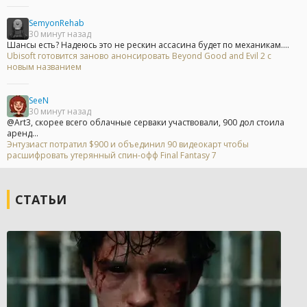
SemyonRehab
30 минут назад
Шансы есть? Надеюсь это не рескин ассасина будет по механикам....
Ubisoft готовится заново анонсировать Beyond Good and Evil 2 с
новым названием
SeeN
30 минут назад
@Art3, скорее всего облачные серваки участвовали, 900 дол стоила
аренд...
Энтузиаст потратил $900 и объединил 90 видеокарт чтобы
расшифровать утерянный спин-офф Final Fantasy 7
СТАТЬИ