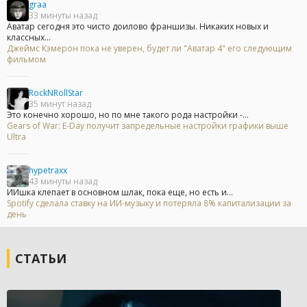
graa
33 минуты назад
Аватар сегодня это чисто доилово франшизы. Никаких новых и
классных...
Джеймс Кэмерон пока не уверен, будет ли "Аватар 4" его следующим
фильмом
RockNRollStar
35 минут назад
Это конечно хорошо, но по мне такого рода настройки -...
Gears of War: E-Day получит запредельные настройки графики выше
Ultra
hypetraxx
43 минуты назад
ИИшка клепает в основном шлак, пока еще, но есть и...
Spotify сделала ставку на ИИ-музыку и потеряла 8% капитализации за
день
СТАТЬИ