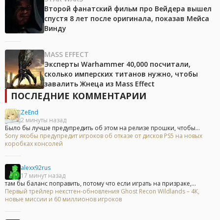
Второй фанатский фильм про Вейдера вышел
спустя 8 лет после оригинала, показав Мейса
Винду
MASS EFFECT
Эксперты Warhammer 40,000 посчитали,
сколько имперских титанов нужно, чтобы
завалить Жнеца из Mass Effect
ПОСЛЕДНИЕ КОММЕНТАРИИ
ZeEnd
2 минуты назад
Было бы лучше предупредить об этом на релизе прошки, чтобы...
Sony якобы предупредит игроков об отказе от дисков PS5 на новых
коробках консолей
alexx92rus
17 минут назад
там бы баланс поправить, потому что если играть на призраке,...
Первый трейлер некстген-обновления Ghost Recon Wildlands – 4К,
новые миссии и 60 миллионов игроков