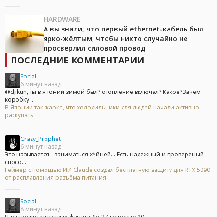
HARDWARE
А вы знали, что первый ethernet-кабель был
ярко-жёлтым, чтобы никто случайно не
просверлил силовой провод
ПОСЛЕДНИЕ КОММЕНТАРИИ
Social
6 минут назад
@djikun, ты в японии зимой был? отопление включал? Какое?Зачем
коробку...
В Японии так жарко, что холодильники для людей начали активно
раскупать
Crazy_Prophet
6 минут назад
Это называется - заниматься х*йней... Есть надежный и провереный
спосо...
Геймер с помощью ИИ Claude создал бесплатную защиту для RTX 5090
от расплавления разъёма питания
Social
8 минут назад
Я тут посчитал в стиле фаната До 27-го ровно 20...