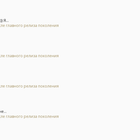
 Я...
осле главного релиза поколения
осле главного релиза поколения
осле главного релиза поколения
е...
осле главного релиза поколения