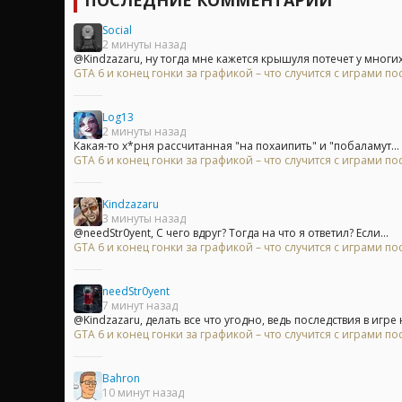
ПОСЛЕДНИЕ КОММЕНТАРИИ
Social
2 минуты назад
@Kindzazaru, ну тогда мне кажется крышуля потечет у многих))
GTA 6 и конец гонки за графикой – что случится с играми п
Log13
2 минуты назад
Какая-то х*рня рассчитанная "на похаипить" и "побаламут...
GTA 6 и конец гонки за графикой – что случится с играми п
Kindzazaru
3 минуты назад
@needStr0yent, С чего вдруг? Тогда на что я ответил? Если...
GTA 6 и конец гонки за графикой – что случится с играми п
needStr0yent
7 минут назад
@Kindzazaru, делать все что угодно, ведь последствия в игре н
GTA 6 и конец гонки за графикой – что случится с играми п
Bahron
10 минут назад