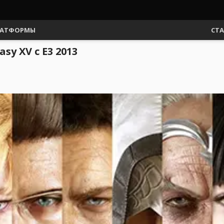
АТФОРМЫ
СТ
y XV с E3 2013