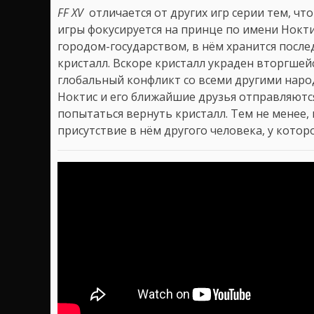
FF XV
отличается от других игр серии тем, что
игры фокусируется на принце по имени Нокт
городом-государством, в нём хранится посл
кристалл. Вскоре кристалл украден вторгшей
глобальный конфликт со всеми другими наро
Ноктис и его ближайшие друзья отправляются
попытаться вернуть кристалл. Тем не менее,
присутствие в нём другого человека, у котор