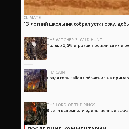
CLIMATE
13-летний школьник собрал установку, доб
THE WITCHER 3: WILD HUNT
Только 5,6% игроков прошли самый ре
TIM CAIN
Создатель Fallout объяснил на приме
THE LORD OF THE RINGS
В сети вспомнили единственный эски