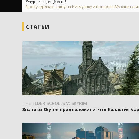
@hypetraxx, ещё есть?
Spotify сделала ставку на ИИ-музыку и потеряла 8% капитали
СТАТЬИ
THE ELDER SCROLLS V: SKYRIM
Знатоки Skyrim предположили, что Коллегия ба