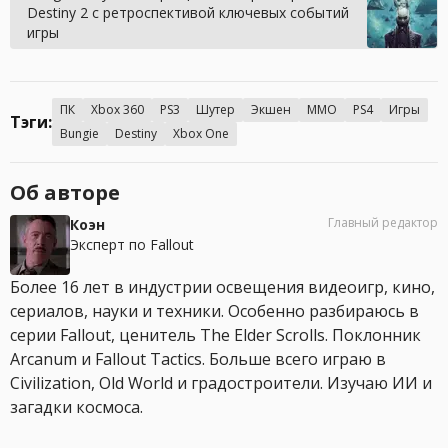
Destiny 2 с ретроспективой ключевых событий
игры
ПК
Xbox 360
PS3
Шутер
Экшен
MMO
PS4
Игры
Тэги:
Bungie
Destiny
Xbox One
Об авторе
Главный редактор
Коэн
Эксперт по Fallout
Более 16 лет в индустрии освещения видеоигр, кино,
сериалов, науки и техники. Особенно разбираюсь в
серии Fallout, ценитель The Elder Scrolls. Поклонник
Arcanum и Fallout Tactics. Больше всего играю в
Civilization, Old World и градостроители. Изучаю ИИ и
загадки космоса.