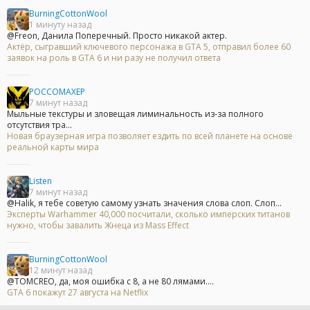
BurningCottonWool
1 минуту назад
@Freon, Данила Поперечный. Просто никакой актер.
Актёр, сыгравший ключевого персонажа в GTA 5, отправил более 60
заявок на роль в GTA 6 и ни разу не получил ответа
POCCOMAXEP
7 минут назад
Мыльные текстуры и зловещая лиминальность из-за полного
отсутствия тра...
Новая браузерная игра позволяет ездить по всей планете на основе
реальной карты мира
Listen
7 минут назад
@Halik, я тебе советую самому узнать значения слова слоп. Слоп...
Эксперты Warhammer 40,000 посчитали, сколько имперских титанов
нужно, чтобы завалить Жнеца из Mass Effect
BurningCottonWool
12 минут назад
@TOMCREO, да, моя ошибка с 8, а не 80 лямами....
GTA 6 покажут 27 августа на Netflix