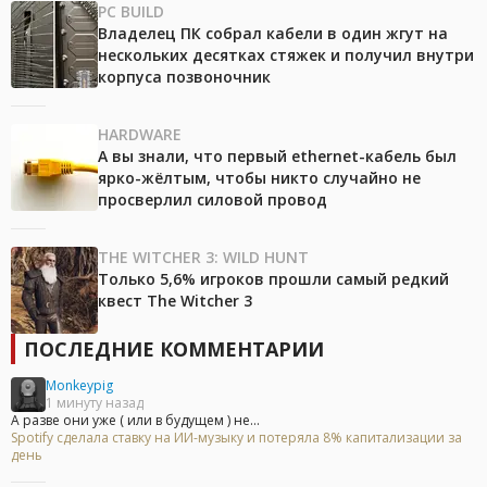
PC BUILD
Владелец ПК собрал кабели в один жгут на
нескольких десятках стяжек и получил внутри
корпуса позвоночник
HARDWARE
А вы знали, что первый ethernet-кабель был
ярко-жёлтым, чтобы никто случайно не
просверлил силовой провод
THE WITCHER 3: WILD HUNT
Только 5,6% игроков прошли самый редкий
квест The Witcher 3
ПОСЛЕДНИЕ КОММЕНТАРИИ
Monkeypig
1 минуту назад
А разве они уже ( или в будущем ) не...
Spotify сделала ставку на ИИ-музыку и потеряла 8% капитализации за
день