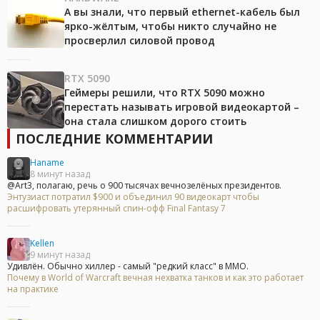
А вы знали, что первый ethernet-кабель был
ярко-жёлтым, чтобы никто случайно не
просверлил силовой провод
RTX 5090
Геймеры решили, что RTX 5090 можно
перестать называть игровой видеокартой –
она стала слишком дорого стоить
ПОСЛЕДНИЕ КОММЕНТАРИИ
Haname
8 минут назад
@Art3, полагаю, речь о 900 тысячах вечнозелёных президентов.
Энтузиаст потратил $900 и объединил 90 видеокарт чтобы
расшифровать утерянный спин-офф Final Fantasy 7
Kellen
9 минут назад
Удивлён. Обычно хиллер - самый "редкий класс" в ММО.
Почему в World of Warcraft вечная нехватка танков и как это работает
на практике