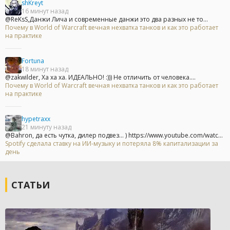
shKreyt
16 минут назад
@ReKsS,Данжи Лича и современные данжи это два разных не то...
Почему в World of Warcraft вечная нехватка танков и как это работает
на практике
Fortuna
18 минут назад
@zakwilder, Ха ха ха. ИДЕАЛЬНО! :))) Не отличить от человека....
Почему в World of Warcraft вечная нехватка танков и как это работает
на практике
hypetraxx
21 минуту назад
@Bahron, да есть чутка, дилер подвез... ) https://www.youtube.com/watc...
Spotify сделала ставку на ИИ-музыку и потеряла 8% капитализации за
день
СТАТЬИ