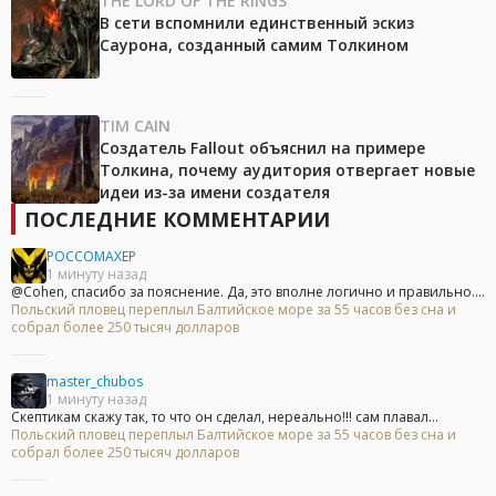
THE LORD OF THE RINGS
В сети вспомнили единственный эскиз
Саурона, созданный самим Толкином
TIM CAIN
Создатель Fallout объяснил на примере
Толкина, почему аудитория отвергает новые
идеи из-за имени создателя
ПОСЛЕДНИЕ КОММЕНТАРИИ
POCCOMAXEP
1 минуту назад
@Cohen, спасибо за пояснение. Да, это вполне логично и правильно....
Польский пловец переплыл Балтийское море за 55 часов без сна и
собрал более 250 тысяч долларов
master_chubos
1 минуту назад
Скептикам скажу так, то что он сделал, нереально!!! сам плавал...
Польский пловец переплыл Балтийское море за 55 часов без сна и
собрал более 250 тысяч долларов