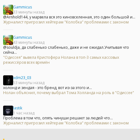
Gammicus
33 минуты назад
@Arnhold144, у марвела вся это киновселенная, это один большой и...
Журналист пригрозил хейтерам "Колобка" проблемами с законом
Gammicus
43 минуты назад
@souldja, да слабенько слабенько, даже и не ожидал.Учитывая что
сейча...
"Одиссея" вывела Кристофера Нолана в топ-3 самых кассовых
режиссёров всех времён
xdm23_03
53 минуты назад
холонд и зендая - это бренд, вот из-за этого и...
Нолан объяснил, почему выбрал Тома Холланда на роль в "Одиссее"
lastik
1 час назад
Проблема в том что, опять чинуши решают за людей что...
Журналист пригрозил хейтерам "Колобка" проблемами с законом