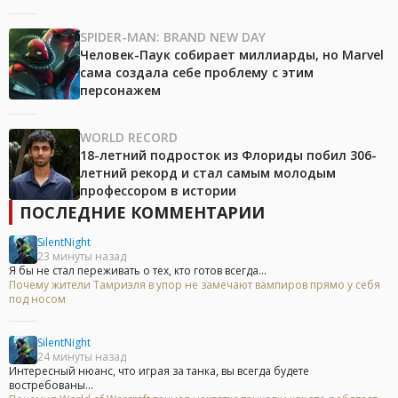
SPIDER-MAN: BRAND NEW DAY
Человек-Паук собирает миллиарды, но Marvel
сама создала себе проблему с этим
персонажем
WORLD RECORD
18-летний подросток из Флориды побил 306-
летний рекорд и стал самым молодым
профессором в истории
ПОСЛЕДНИЕ КОММЕНТАРИИ
SilentNight
23 минуты назад
Я бы не стал переживать о тех, кто готов всегда...
Почему жители Тамриэля в упор не замечают вампиров прямо у себя
под носом
SilentNight
24 минуты назад
Интересный нюанс, что играя за танка, вы всегда будете
востребованы...