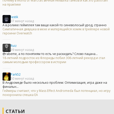
Почему в World of Warcraft вечная нехватка танков и как это работает
на практике
lastik
37 минут назад
А в ролике геймплея там ваще какой-то синеволосый урод, странно
Симпатичная девушка в мехе и матерящийся хомяк в трейлере новой
героини Overwatch
Ruiz
39 минут назад
@rabeme, а по понятиям то есть че раскидать? Слово пацана...
18-летний подросток из Флориды побил 306-летний рекорд и стал
самым молодым профессором в истории
Park52
50 минут назад
В Андромеде было несколько проблем: Оптимизация, игра даже на
финальн...
Геймеры считают, что у Mass Effect Andromeda был потенциал, но игру
похоронила спешка EA
СТАТЬИ