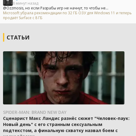
8 минут назад
@Ozzmosis, но если Разрабы игр не начнут, то чтобы не...
Microsoft убрала рекомендации по 32 ГБ ОЗУ для Windows 11 и теперь
продаёт Surface с 8 ГБ
СТАТЬИ
SPIDER-MAN: BRAND NEW DAY
Сценарист Макс Ландис разнёс сюжет "Человек-паук:
Новый день" с его странным сексуальным
подтекстом, а финальную схватку назвал боем с