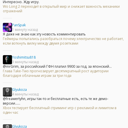
Интересно. Жду игру.
Wo Long 2 переходит в открытый мир и снижает важность механики
отражений
PanSpak
1 минуту назад
Я даже не знаю как эту новость комментировать
Геймеры попытались разобраться почему электричество не работает,
если воткнуть вилку между двумя розетками
Yoshimitsu818
3 минуты назад
@mrGrim, за российский ГФН платил 9900 за год, за японский...
Глава Take-Two прогнозирует десятикратный рост аудитории
благодаря облачным играм за три года
Glyukoza
4 минуты назад
@freawertyhn, игры так-то и бесплатные есть, есть те же демо-
версии......
Xbox тестирует бесплатный стриминг игр с рекламой и лимитом в
один час
Glyukoza