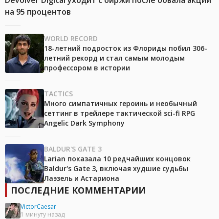
на 95 процентов
WORLD RECORD
18-летний подросток из Флориды побил 306-
летний рекорд и стал самым молодым
профессором в истории
TACTICS
Много симпатичных героинь и необычный
сеттинг в трейлере тактической sci-fi RPG
Angelic Dark Symphony
BALDUR'S GATE 3
Larian показала 10 редчайших концовок
Baldur's Gate 3, включая худшие судьбы
Лаэзель и Астариона
ПОСЛЕДНИЕ КОММЕНТАРИИ
VictorCaesar
1 минуту назад