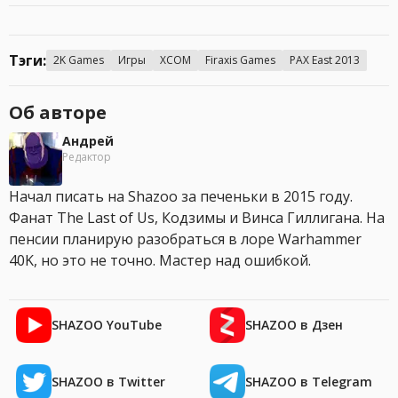
Тэги:
2K Games
Игры
XCOM
Firaxis Games
PAX East 2013
Об авторе
Андрей
Редактор
Начал писать на Shazoo за печеньки в 2015 году.
Фанат The Last of Us, Кодзимы и Винса Гиллигана. На
пенсии планирую разобраться в лоре Warhammer
40K, но это не точно. Мастер над ошибкой.
SHAZOO YouTube
SHAZOO в Дзен
SHAZOO в Twitter
SHAZOO в Telegram