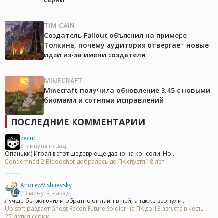
TIM CAIN
Создатель Fallout объяснил на примере
Толкина, почему аудитория отвергает новые
идеи из-за имени создателя
MINECRAFT
Minecraft получила обновление 3.45 с новыми
биомами и сотнями исправлений
ПОСЛЕДНИЕ КОММЕНТАРИИ
zecup
3 минуты назад
Опаньки) Играл в этот шедевр еще давно на консоли. Но...
Condemned 2 Bloodshot добралась до ПК спустя 18 лет
AndrewVishnevsky
23 минуты назад
Лучше бы включили обратно онлайн в ней, а также вернули...
Ubisoft раздаёт Ghost Recon Future Soldier на ПК до 13 августа в честь
25-летия серии