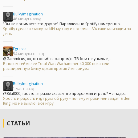
BulkyImagination
48 минут назад
"Вы не понимаете это другое" Параллельно Spotify намеренно...
Spotify сделала ставку на ИИ-музыку и потеряла 8% капитализации за
день
Egrassa
54 минуты назад
@Gammicus, ок, он ошибся жанром) в ТВ бои не унылые,...
В новом геймплее Total War: Warhammer 40,000 показали
расширенную битву орков против Империума
BulkyImagination
1 час назад
@Bilal000, так это...я разве сказал что продолжил играть? Не надо...
Ярость и радость идут рука об руку – почему игроки ненавидят Elden
Ring, но не выключают игру
СТАТЬИ