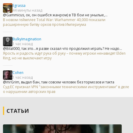
Egrassa
44 минуты назад
@Gammicus, ок, он ошибся жанром) в ТВ бои не унылые,...
В новом геймплее Total War: Warhammer 40,000 показали
расширенную битву орков против Империума
BulkyImagination
1 час назад
@Bilal000, так это...я разве сказал что продолжил играть? Не надо...
Ярость и радость идут рука об руку – почему игроки ненавидят Elden
Ring, но не выключают игру
Cohen
1 час назад
@mrGrim, выдал бан, там совсем человек без тормозов и такта
Суд ЕС признал VPN "законными техническими инструментами" в деле
о нарушении авторских прав
СТАТЬИ