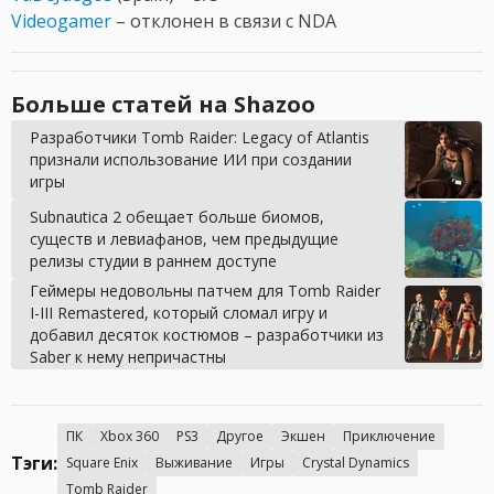
Videogamer
– отклонен в связи с NDA
Больше статей на Shazoo
Разработчики Tomb Raider: Legacy of Atlantis
признали использование ИИ при создании
игры
Subnautica 2 обещает больше биомов,
существ и левиафанов, чем предыдущие
релизы студии в раннем доступе
Геймеры недовольны патчем для Tomb Raider
I-III Remastered, который сломал игру и
добавил десяток костюмов – разработчики из
Saber к нему непричастны
ПК
Xbox 360
PS3
Другое
Экшен
Приключение
Тэги:
Square Enix
Выживание
Игры
Crystal Dynamics
Tomb Raider