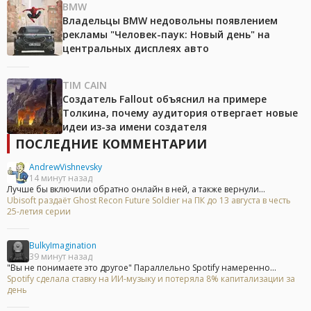
BMW
Владельцы BMW недовольны появлением
рекламы "Человек-паук: Новый день" на
центральных дисплеях авто
TIM CAIN
Создатель Fallout объяснил на примере
Толкина, почему аудитория отвергает новые
идеи из-за имени создателя
ПОСЛЕДНИЕ КОММЕНТАРИИ
AndrewVishnevsky
14 минут назад
Лучше бы включили обратно онлайн в ней, а также вернули...
Ubisoft раздаёт Ghost Recon Future Soldier на ПК до 13 августа в честь
25-летия серии
BulkyImagination
39 минут назад
"Вы не понимаете это другое" Параллельно Spotify намеренно...
Spotify сделала ставку на ИИ-музыку и потеряла 8% капитализации за
день