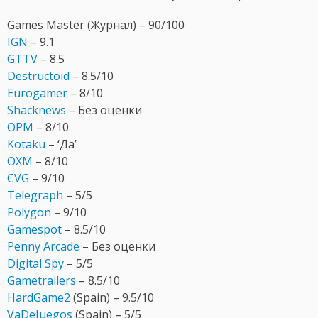
Games Master (Журнал) – 90/100
IGN
– 9.1
GTTV
– 8.5
Destructoid
– 8.5/10
Eurogamer
– 8/10
Shacknews
– Без оценки
OPM
– 8/10
Kotaku
– ‘Да’
OXM
– 8/10
CVG
– 9/10
Telegraph
– 5/5
Polygon
– 9/10
Gamespot
– 8.5/10
Penny Arcade
– Без оценки
Digital Spy
– 5/5
Gametrailers
– 8.5/10
HardGame2
(Spain) – 9.5/10
VaDeJuegos
(Spain) – 5/5