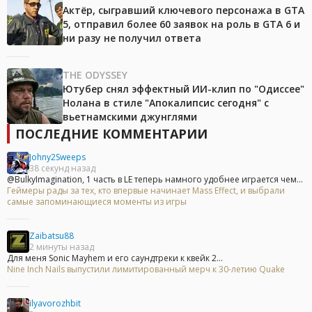
Актёр, сыгравший ключевого персонажа в GTA
5, отправил более 60 заявок на роль в GTA 6 и
ни разу не получил ответа
THE ODYSSEY
Ютубер снял эффектный ИИ-клип по "Одиссее"
Нолана в стиле "Апокалипсис сегодня" с
вьетнамскими джунглями
ПОСЛЕДНИЕ КОММЕНТАРИИ
Johny2Sweeps
38 секунд назад
@BulkyImagination, 1 часть в LE теперь намного удобнее играется чем...
Геймеры рады за тех, кто впервые начинает Mass Effect, и выбрали
самые запоминающиеся моменты из игры
Zaibatsu88
2 минуты назад
Для меня Sonic Mayhem и его саундтреки к квейк 2...
Nine Inch Nails выпустили лимитированный мерч к 30-летию Quake
ilyavorozhbit