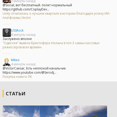
3 минуты назад
@Social, вот бесплатный. полет нормальный
https://github.com/CoplayDev...
Unity отчиталась о лучшем квартале в истории благодаря успеху ИИ-
платформы Vector
USSRock
4 минуты назад
Заслужено вполне
"Одиссея" вывела Кристофера Нолана в топ-3 самых кассовых
режиссёров всех времён
Mikes
4 минуты назад
@VictorCaesar, Есть неплохой канальчик
https://www.youtube.com/@Serodj...
Покупка нового ПК
СТАТЬИ