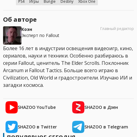
PS4
Игры
Bungie
Destiny
Xbox One
Об авторе
Главный редактор
Коэн
Эксперт по Fallout
Более 16 лет в индустрии освещения видеоигр, кино,
сериалов, науки и техники. Особенно разбираюсь в
серии Fallout, ценитель The Elder Scrolls. Поклонник
Arcanum и Fallout Tactics. Больше всего играю в
Civilization, Old World и градостроители. Изучаю ИИ и
загадки космоса.
SHAZOO YouTube
SHAZOO в Дзен
SHAZOO в Twitter
SHAZOO в Telegram