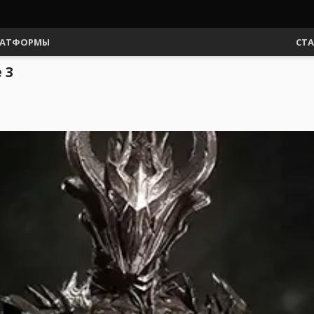
АТФОРМЫ
СТ
 3