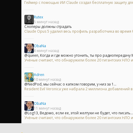
Геймер с помощью ИИ Claude создал бесплатную защиту для
Rutex
5 минут назад
Слоперы должны страдать
Claude Opus 5 удалил весь профиль разработчика во время б
ObaNa
6 минут назад
@queen, Когда и где можно утонить, ты про радиопередачу Ма
Учёные считают, что обнаружили более 20 гигантских НЛО
Adren
10 минут назад
@NedPod, мы сейчас о капком говорим, у низ за 1...
Resident Evil Veronica уже набрала 2 миллиона добавлений 
ObaNa
11 минут назад
@Log13, Ведомо, если ее, этой желтухи не будет, что писать...
Учёные считают, что обнаружили более 20 гигантских НЛО