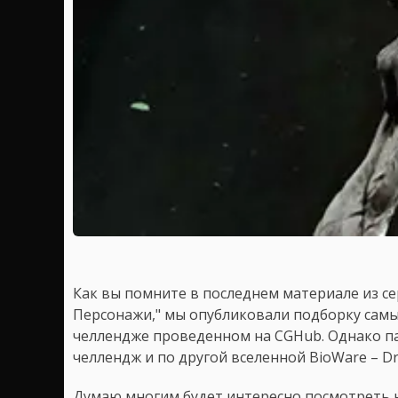
Как вы помните в последнем материале из се
Персонажи," мы опубликовали подборку самы
челлендже проведенном на CGHub. Однако пар
челлендж и по другой вселенной BioWare – Dr
Думаю многим будет интересно посмотреть н