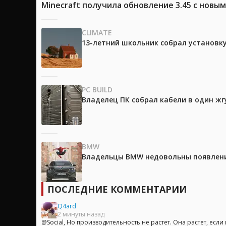
Minecraft получила обновление 3.45 с новы
CLIMATE
13-летний школьник собрал установк
PC BUILD
Владелец ПК собрал кабели в один жг
BMW
Владельцы BMW недовольны появление
ПОСЛЕДНИЕ КОММЕНТАРИИ
Q4ard
2 минуты назад
@Social, Но производительность не растет. Она растет, если к