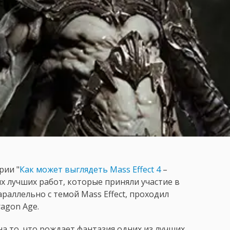
рии "
Как может выглядеть Mass Effect 4
–
х лучших работ, которые приняли участие в
аллельно с темой Mass Effect, проходил
agon Age.
а то, что рождает фантазия одних из лучших