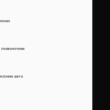
ионах
а позвоночник
исплеях авто