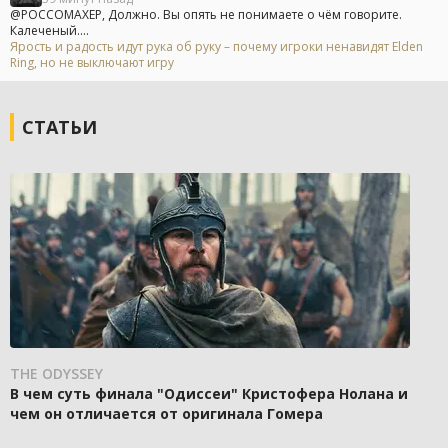
@POCCOMAXEP, Должно. Вы опять не понимаете о чём говорите.
Калеченый....
Ярость и радость идут рука об руку – почему игроки ненавидят Elden
Ring, но не выключают игру
СТАТЬИ
THE ODYSSEY
В чем суть финала "Одиссеи" Кристофера Нолана и
чем он отличается от оригинала Гомера