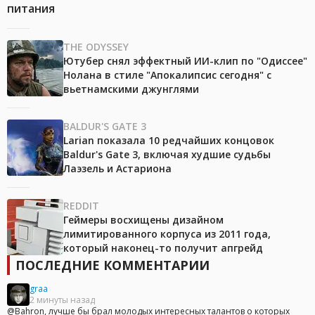
питания
THE ODYSSEY
Ютубер снял эффектный ИИ-клип по "Одиссее"
Нолана в стиле "Апокалипсис сегодня" с
вьетнамскими джунглями
BALDUR'S GATE 3
Larian показала 10 редчайших концовок
Baldur's Gate 3, включая худшие судьбы
Лаэзель и Астариона
REDDIT
Геймеры восхищены дизайном
лимитированного корпуса из 2011 года,
который наконец-то получит апгрейд
ПОСЛЕДНИЕ КОММЕНТАРИИ
graa
2 минуты назад
@Bahron, лучше бы брал молодых интересных талантов о которых