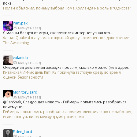
пока...
Нолан объяснил, почему выбрал Тома Холланда на роль в "Одиссее"
PanSpak
25 минут назад
Я малым балдел от игры, как появился интернет узнал что...
Фанат Quake 4 выпустил в открытый доступ отмененное дополнение
The Awakening
vplanida
35 минут назад
Очередная рекламная заказуха про ллм, сколько можно (не в адрес...
Китайская ИИ-модель Kimi K3 покинула тестовую среду во время
оценки безопасности
MonitorLizard
39 минут назад
@PanSpak, Следующая новость - Геймеры попытались разобраться
почему не...
Геймеры попытались разобраться почему электричество не работает,
если воткнуть вилку между двумя розетками
Elden_Lord
39 минут назад