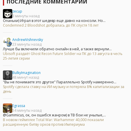
ПОСЛЕДНИЕ КОММЕНТАРИИ
zecup
3 минуты назад
Опаньки) Играл в этот шедевр еще давно на консоли. Но...
Condemned 2 Bloodshot добралась до ПК спустя 18 лет
AndrewVishnevsky
23 минуты назад
Лучше бы включили обратно онлайн в ней, а также вернули...
Ubisoft раздаёт Ghost Recon Future Soldier на ПК до 13 августа в честь
25-летия серии
BulkyImagination
48 минут назад
"Вы не понимаете это другое" Параллельно Spotify намеренно...
Spotify сделала ставку на ИИ-музыку и потеряла 8% капитализации за
день
Egrassa
54 минуты назад
@Gammicus, ок, он ошибся жанром) в ТВ бои не унылые,...
В новом геймплее Total War: Warhammer 40,000 показали
расширенную битву орков против Империума