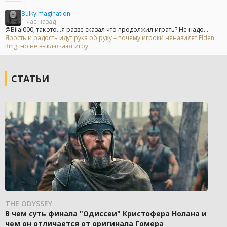
BulkyImagination
1 час назад
@Bilal000, так это...я разве сказал что продолжил играть? Не надо...
Ярость и радость идут рука об руку – почему игроки ненавидят Elden
Ring, но не выключают игру
СТАТЬИ
THE ODYSSEY
В чем суть финала "Одиссеи" Кристофера Нолана и
чем он отличается от оригинала Гомера