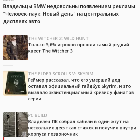
Владельцы BMW недовольны появлением рекламы
"Человек-паук: Новый день" на центральных
дисплеях авто
THE WITCHER 3: WILD HUNT
Только 5,6% игроков прошли самый редкий
квест The Witcher 3
THE ELDER SCROLLS V: SKYRIM
Геймер рассказал, что его умерший дед
оставил официальный гайдбук Skyrim, и это
вызвало экзистенциальный кризис у фанатов
серии
PC BUILD
Владелец ПК собрал кабели в один жгут на
нескольких десятках стяжек и получил внутри
корпуса позвоночник