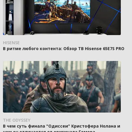
HISENSE
В ритме любого контента: Обзор ТВ Hisense 65E7S PRO
THE ODYSSEY
В чем суть финала "Одиссеи" Кристофера Нолана и
чем он отличается от оригинала Гомера