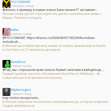
POCCOMAXEP
3 минуты назад
@donion, к примеру в новом сезоне Баки папаня ГГ заставляет...
Япония снова просит США перестать делать политические мемы с
Марио, Pokemon и Наруто
Kellen
6 минут назад
@POCCOMAXEP, https://shazoo.ru/2026/06/07/185200/koreiskaia-
molodiozh-...
В Японии арестовали фанатку аниме за отмену заказов мерча Naruto
и One Piece на 2,7 миллиона долларов
alexx92rus
6 минут назад
@Fsty, мы с корешком прям сильно бывает залетаем в вайлдлендс,...
Первый трейлер некстген-обновления Ghost Recon Wildlands – 4К,
новые миссии и 60 миллионов игроков
Billyherrington
7 минут назад
leap motion воскресили...
В Японии запустили технологию отслеживания рук, которая позволяет
гладить витуберов-ов