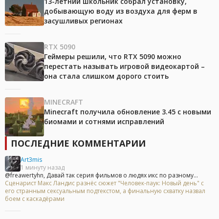
13-летний школьник собрал установку,
добывающую воду из воздуха для ферм в
засушливых регионах
RTX 5090
Геймеры решили, что RTX 5090 можно
перестать называть игровой видеокартой –
она стала слишком дорого стоить
MINECRAFT
Minecraft получила обновление 3.45 с новыми
биомами и сотнями исправлений
ПОСЛЕДНИЕ КОММЕНТАРИИ
Art3mis
1 минуту назад
@freawertyhn, Давай так серия фильмов о людях икс по разному...
Сценарист Макс Ландис разнёс сюжет "Человек-паук: Новый день" с
его странным сексуальным подтекстом, а финальную схватку назвал
боем с каскадёрами