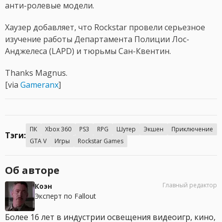
анти-ролевые модели.
Хаузер добавляет, что Rockstar провели серьезное
изучение работы Департамента Полиции Лос-
Анджелеса (LAPD) и тюрьмы Сан-Квентин.
Thanks Magnus.
[via
Gameranx
]
ПК
Xbox 360
PS3
RPG
Шутер
Экшен
Приключение
Тэги:
GTA V
Игры
Rockstar Games
Об авторе
Главный редактор
Коэн
Эксперт по Fallout
Более 16 лет в индустрии освещения видеоигр, кино,