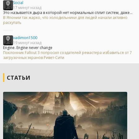
Social
17 минут назад
Это называется дыра в которой нет нормальных сплит систем, даже...
В Японии так жарко, что холодильники для людей начали активно
раскупать
vadimon1500
19 минут назад
Engine. Engine never change
Поклонник Fallout 3 попросил создателей ремастера избавиться от 7
загрузочных экранов Ривет-Сити
СТАТЬИ