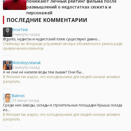
понижают личный рейтинг фильма после
размышлений о недостатках сюжета и
персонажей
ПОСЛЕДНИЕ КОММЕНТАРИИ
ErrorText
3 минуты назад
@gunbi, нудисты и нудистский пляж существуют давно...
Стейкхаус во Флориде устраивает вечера обнажённого ужина ради
привлечения клиентов
MolodoyUstanak
3 минуты назад
А че они не налили воды тем львам? Они бы...
В Японии так жарко, что холодильники для людей начали активно
раскупать
Bahron
15 минут назад
Среди них заводы, склады и строительные площадки Крыша склада
из...
В Японии так жарко, что холодильники для людей начали активно
раскупать