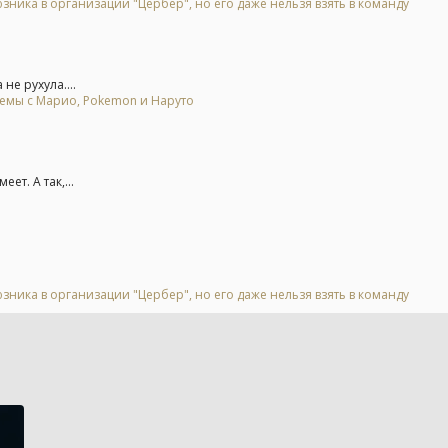
зника в организации "Цербер", но его даже нельзя взять в команду
не рухула....
мемы с Марио, Pokemon и Наруто
т. А так,...
зника в организации "Цербер", но его даже нельзя взять в команду