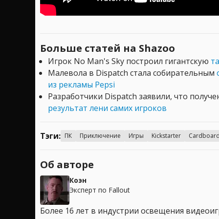
Больше статей на Shazoo
Игрок No Man's Sky построил гигантскую
т
Малевола в Dispatch стала собирательным
из рекламы Pepsi
Разработчики Dispatch заявили, что получе
результат лени самих игроков
Тэги:
ПК
Приключение
Игры
Kickstarter
Cardboar
Об авторе
Коэн
Эксперт по Fallout
Более 16 лет в индустрии освещения видеоигр