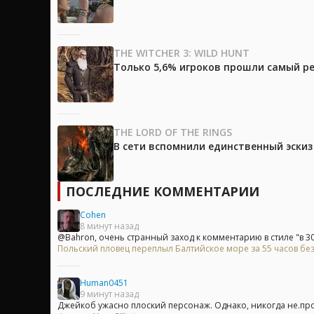
THE WITCHER 3: WILD HUNT
Только 5,6% игроков прошли самый ре
THE LORD OF THE RINGS
В сети вспомнили единственный эски
ПОСЛЕДНИЕ КОММЕНТАРИИ
Cohen
8 минут назад
@Bahron, очень странный заход к комментарию в стиле "в 30.
Польский пловец переплыл Балтийское море за 55 часов без
Human0451
9 минут назад
Джейкоб ужасно плоский персонаж. Однако, никогда не.проб