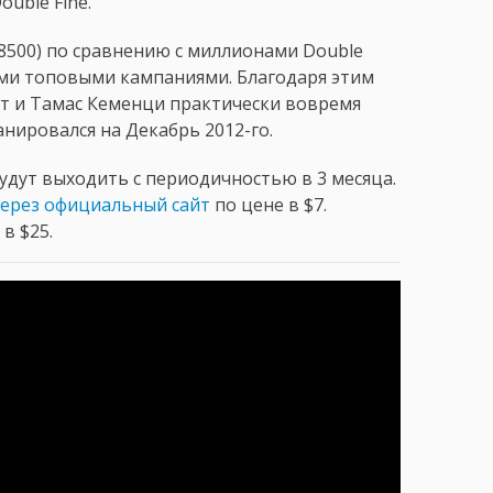
ouble Fine.
$8500) по сравнению с миллионами Double
ругими топовыми кампаниями. Благодаря этим
от и Тамас Кеменци практически вовремя
анировался на Декабрь 2012-го.
будут выходить с периодичностью в 3 месяца.
через официальный сайт
по цене в $7.
в $25.