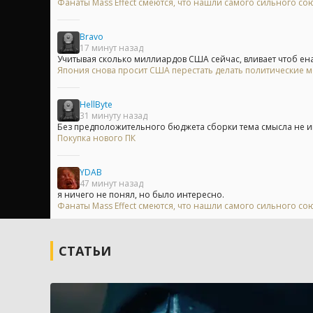
Фанаты Mass Effect смеются, что нашли самого сильного сою
Bravo
17 минут назад
Учитывая сколько миллиардов США сейчас, вливает чтоб ена 
Япония снова просит США перестать делать политические 
HellByte
31 минуту назад
Без предположительного бюджета сборки тема смысла не имее
Покупка нового ПК
YDAB
47 минут назад
я ничего не понял, но было интересно.
Фанаты Mass Effect смеются, что нашли самого сильного сою
СТАТЬИ