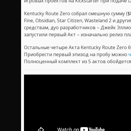
игровых проектов на Kickstarter при подаче D
Kentucky Route Zero собрал смешную сумму (
Fine, Obsidian, Star Citizen, Wasteland 2 и д
средствам, дуо разработчиков – Джейк Элли
запустили первый Акт – изначально релиз пл
Остальные четыре Акта Kentucky Route Zero 
Приобрести первый эпизод на пробу можно
Полноценный комплект из 5 актов обойдется 