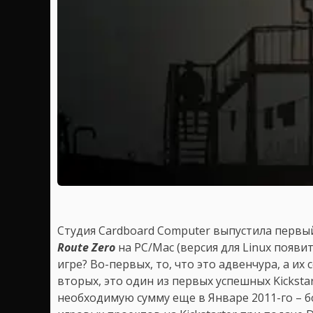
Студия Cardboard Computer выпустила первы
Route Zero
на PC/Mac (версия для Linux появи
игре? Во-первых, то, что это адвенчура, а их
вторых, это один из первых успешных Kicksta
необходимую сумму еще в Январе 2011-го – б