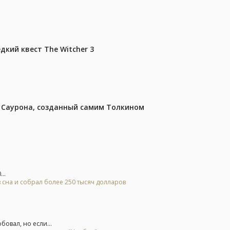
дкий квест The Witcher 3
з Саурона, созданный самим Толкином
..
 сна и собрал более 250 тысяч долларов
овал, но если...