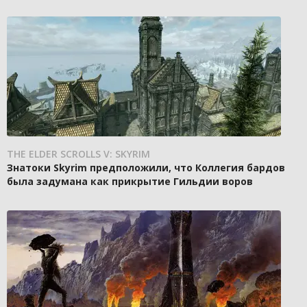
THE ELDER SCROLLS V: SKYRIM
Знатоки Skyrim предположили, что Коллегия бардов
была задумана как прикрытие Гильдии воров