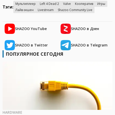
Мультиплеер
Left 4 Dead 2
Valve
Кооператив
Игры
Тэги:
Лайв-экшен
Livestream
Shazoo Community Live
SHAZOO YouTube
SHAZOO в Дзен
SHAZOO в Twitter
SHAZOO в Telegram
ПОПУЛЯРНОЕ СЕГОДНЯ
HARDWARE