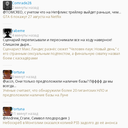
Comrade28
2 минуты назад
@TOMCREO, с учетом что на Нетфликс трейлер выйдет раньше, чем...
GTA 6 покажут 27 августа на Netflix
rabeme
4 минуты назад
Сценарий переписывали и переснимали все на ходу наверное!
Слишком дыря...
Сценарист Макс Ландис разнёс сюжет "Человек-паук: Новый день" с
его странным сексуальным подтекстом, а финальную схватку назвал
боем с каскадёрами
Fortuna
9 минут назад
@accn, Они только предположили наличие базы? Пфффф да мы
всегда...
Учёные считают, что обнаружили более 20 гигантских НЛО и
предположили наличие базы на Луне
Fortuna
11 минут назад
@Andrew_Crane, Символ плодородия :)
Небоскрёб в Монголии оказался копией PS5 задолго до её анонса