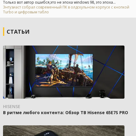
Только вот автор ошибся,это не эпоха windows 98, это эпоха...
Энтузиаст собрал современный ПК в олдскульном корпусе с кнопкой
Turbo и цифровым табло
СТАТЬИ
HISENSE
В ритме любого контента: Обзор ТВ Hisense 65E7S PRO