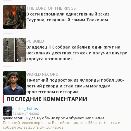
THE LORD OF THE RINGS
В сети вспомнили единственный эскиз
Саурона, созданный самим Толкином
PC BUILD
Владелец ПК собрал кабели в один жгут на
нескольких десятках стяжек и получил внутри
корпуса позвоночник
WORLD RECORD
18-летний подросток из Флориды побил 306-
летний рекорд и стал самым молодым
профессором в истории
ПОСЛЕДНИЕ КОММЕНТАРИИ
master_chubos
18 минут назад
@Kindzazaru, ну да) ну обвчно профи обучают, как с ними...
Польский пловец переплыл Балтийское море за 55 часов без сна и
собрал более 250 тысяч долларов