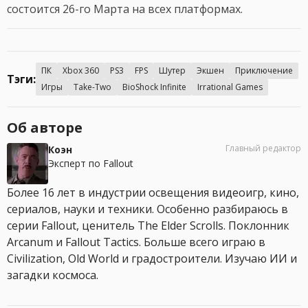
состоится 26-го Марта на всех платформах.
ПК
Xbox 360
PS3
FPS
Шутер
Экшен
Приключение
Тэги:
Игры
Take-Two
BioShock Infinite
Irrational Games
Об авторе
Главный редактор
Коэн
Эксперт по Fallout
Более 16 лет в индустрии освещения видеоигр, кино,
сериалов, науки и техники. Особенно разбираюсь в
серии Fallout, ценитель The Elder Scrolls. Поклонник
Arcanum и Fallout Tactics. Больше всего играю в
Civilization, Old World и градостроители. Изучаю ИИ и
загадки космоса.