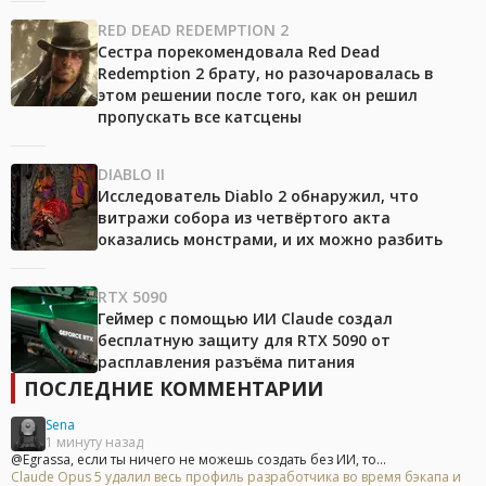
RED DEAD REDEMPTION 2
Сестра порекомендовала Red Dead
Redemption 2 брату, но разочаровалась в
этом решении после того, как он решил
пропускать все катсцены
DIABLO II
Исследователь Diablo 2 обнаружил, что
витражи собора из четвёртого акта
оказались монстрами, и их можно разбить
RTX 5090
Геймер с помощью ИИ Claude создал
бесплатную защиту для RTX 5090 от
расплавления разъёма питания
ПОСЛЕДНИЕ КОММЕНТАРИИ
Sena
1 минуту назад
@Egrassa, если ты ничего не можешь создать без ИИ, то...
Claude Opus 5 удалил весь профиль разработчика во время бэкапа и