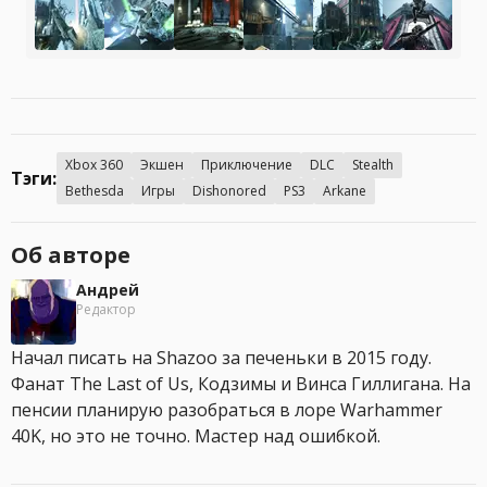
Xbox 360
Экшен
Приключение
DLC
Stealth
Тэги:
Bethesda
Игры
Dishonored
PS3
Arkane
Об авторе
Андрей
Редактор
Начал писать на Shazoo за печеньки в 2015 году.
Фанат The Last of Us, Кодзимы и Винса Гиллигана. На
пенсии планирую разобраться в лоре Warhammer
40K, но это не точно. Мастер над ошибкой.