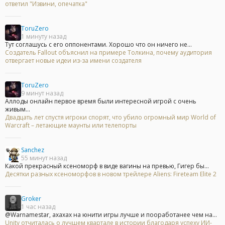
ответил "Извини, опечатка"
ToruZero
1 минуту назад
Тут соглашусь с его оппонентами. Хорошо что он ничего не...
Создатель Fallout объяснил на примере Толкина, почему аудитория
отвергает новые идеи из-за имени создателя
ToruZero
9 минут назад
Аллоды онлайн первое время были интересной игрой с очень
живым...
Двадцать лет спустя игроки спорят, что убило огромный мир World of
Warcraft – летающие маунты или телепорты
Sanchez
55 минут назад
Какой прекрасный ксеноморф в виде вагины на превью, Гигер бы...
Десятки разных ксеноморфов в новом трейлере Aliens: Fireteam Elite 2
Groker
1 час назад
@Warnamestar, ахахах на юнити игры лучше и пооработанее чем на...
Unity отчиталась о лучшем квартале в истории благодаря успеху ИИ-