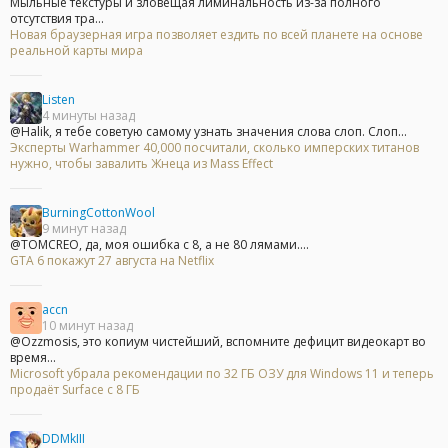
Мыльные текстуры и зловещая лиминальность из-за полного
отсутствия тра...
Новая браузерная игра позволяет ездить по всей планете на основе
реальной карты мира
Listen
4 минуты назад
@Halik, я тебе советую самому узнать значения слова слоп. Слоп...
Эксперты Warhammer 40,000 посчитали, сколько имперских титанов
нужно, чтобы завалить Жнеца из Mass Effect
BurningCottonWool
9 минут назад
@TOMCREO, да, моя ошибка с 8, а не 80 лямами....
GTA 6 покажут 27 августа на Netflix
accn
10 минут назад
@Ozzmosis, это копиум чистейший, вспомните дефицит видеокарт во
время...
Microsoft убрала рекомендации по 32 ГБ ОЗУ для Windows 11 и теперь
продаёт Surface с 8 ГБ
DDMkIII