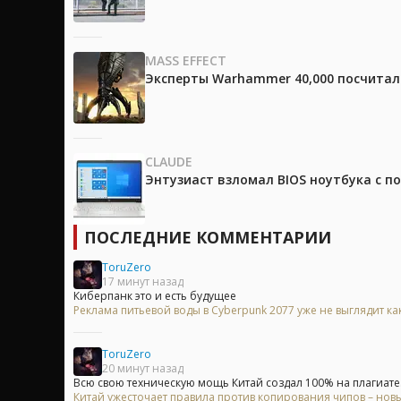
MASS EFFECT
Эксперты Warhammer 40,000 посчитали
CLAUDE
Энтузиаст взломал BIOS ноутбука с п
ПОСЛЕДНИЕ КОММЕНТАРИИ
ToruZero
17 минут назад
Киберпанк это и есть будущее
Реклама питьевой воды в Cyberpunk 2077 уже не выглядит ка
ToruZero
20 минут назад
Всю свою техническую мощь Китай создал 100% на плагиате. 
Китай ужесточает правила против копирования чипов – нов