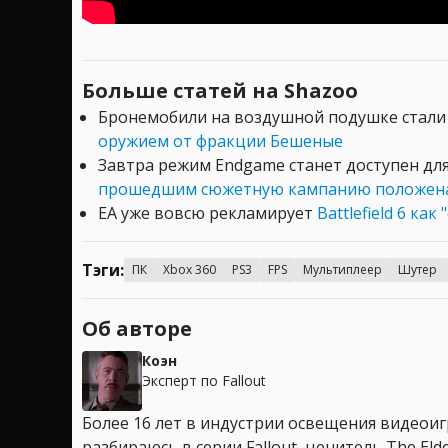
Больше статей на Shazoo
Бронемобили на воздушной подушке стали
оружием от фракции Бешеные
Завтра режим Endgame станет доступен для 
прошедшим сюжетную кампанию положена
EA уже вовсю рекламирует
Battlefield 6 к
Тэги:
ПК
Xbox 360
PS3
FPS
Мультиплеер
Шутер
Об авторе
Коэн
Эксперт по Fallout
Более 16 лет в индустрии освещения видеоигр
разбираюсь в серии Fallout, ценитель The Elder