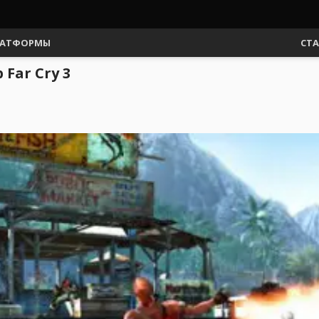
АТФОРМЫ
СТ
Far Cry 3