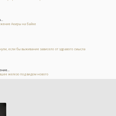
..
ьжение Акиры на байке
нули, если бы выживание зависело от здравого смысла
ние...
евшее железо под видом нового