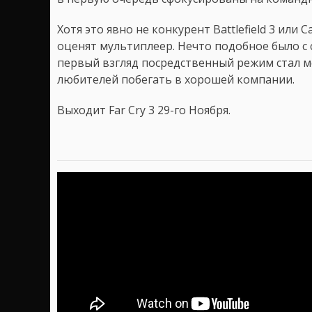
Хотя это явно не конкурент Battlefield 3 или C
оценят мультиплеер. Нечто подобное было с се
первый взгляд посредственный режим стал м
любителей побегать в хорошей компании.
Выходит Far Cry 3 29-го Ноября.