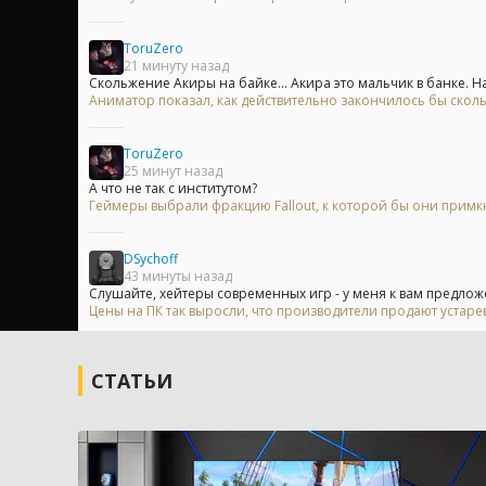
ToruZero
21 минуту назад
Скольжение Акиры на байке... Акира это мальчик в банке. На.
Аниматор показал, как действительно закончилось бы скол
ToruZero
25 минут назад
А что не так с институтом?
Геймеры выбрали фракцию Fallout, к которой бы они примк
DSychoff
43 минуты назад
Слушайте, хейтеры современных игр - у меня к вам предложе
Цены на ПК так выросли, что производители продают устар
СТАТЬИ