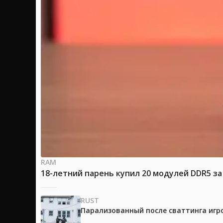
RAM
18-летний парень купил 20 модулей DDR5 за
RUST
Парализованный после сваттинга игр