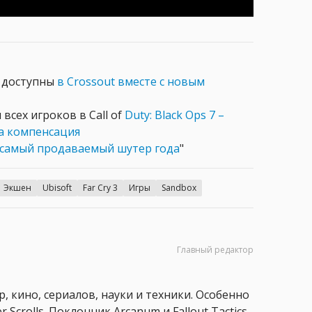
 доступны
в Crossout вместе с новым
всех игроков в Call of
Duty: Black Ops 7 –
 компенсация
ак "самый продаваемый шутер года
"
Экшен
Ubisoft
Far Cry 3
Игры
Sandbox
Главный редактор
, кино, сериалов, науки и техники. Особенно
 Scrolls. Поклонник Arcanum и Fallout Tactics.