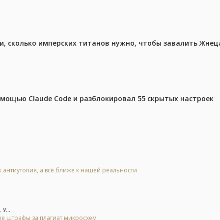
, сколько имперских титанов нужно, чтобы завалить Жнеца 
омощью Claude Code и разблокировал 55 скрытых настроек
к антиутопия, а всё ближе к нашей реальности
У...
ые штрафы за плагиат микросхем