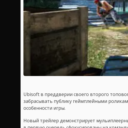
Ubisoft в преддверии своего второго топово
забрасывать публику геймплейными ролика
особенности игры.
Новый трейлер демонстрирует мульиплеерные
в первую очередь сфокусированы на командн