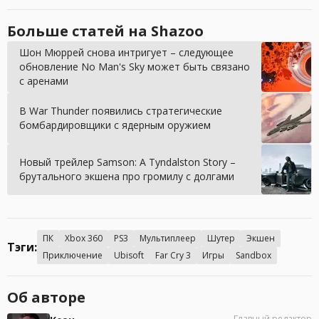
Больше статей на Shazoo
Шон Мюррей снова интригует – следующее
обновление No Man's Sky может быть связано
с аренами
В War Thunder появились стратегические
бомбардировщики с ядерным оружием
Новый трейлер Samson: A Tyndalston Story –
брутального экшена про громилу с долгами
ПК
Xbox 360
PS3
Мультиплеер
Шутер
Экшен
Тэги:
Приключение
Ubisoft
Far Cry 3
Игры
Sandbox
Об авторе
Главный редактор