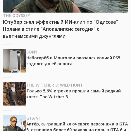
THE ODYSSEY
Ютубер снял эффектный ИИ-клип по "Одиссее"
Нолана в стиле "Апокалипсис сегодня" с
вьетнамскими джунглями
SONY
Небоскрёб в Монголии оказался копией PS5
задолго до её анонса
THE WITCHER 3: WILD HUNT
Только 5,6% игроков прошли самый редкий
квест The Witcher 3
GTA VI
Актёр, сыгравший ключевого персонажа в GTA
5, отправил более 60 заявок на роль в GTA 6 и