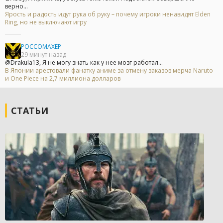
верно...
Ярость и радость идут рука об руку – почему игроки ненавидят Elden
Ring, но не выключают игру
POCCOMAXEP
29 минут назад
@Drakula13, Я не могу знать как у нее мозг работал...
В Японии арестовали фанатку аниме за отмену заказов мерча Naruto
и One Piece на 2,7 миллиона долларов
СТАТЬИ