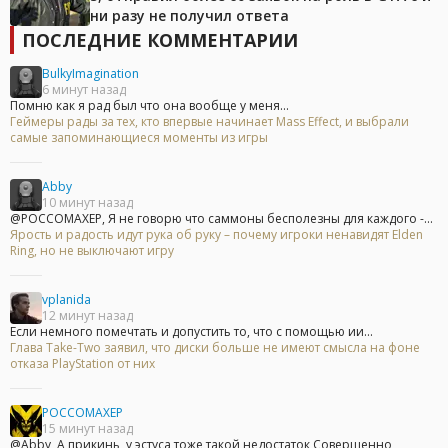
ни разу не получил ответа
ПОСЛЕДНИЕ КОММЕНТАРИИ
BulkyImagination
6 минут назад
Помню как я рад был что она вообще у меня...
Геймеры рады за тех, кто впервые начинает Mass Effect, и выбрали
самые запоминающиеся моменты из игры
Abby
10 минут назад
@POCCOMAXEP, Я не говорю что саммоны бесполезны для каждого -...
Ярость и радость идут рука об руку – почему игроки ненавидят Elden
Ring, но не выключают игру
vplanida
12 минут назад
Если немного помечтать и допустить то, что с помощью ии...
Глава Take-Two заявил, что диски больше не имеют смысла на фоне
отказа PlayStation от них
POCCOMAXEP
15 минут назад
@Abby, А прикинь, у эстуса тоже такой недостаток Совершенно